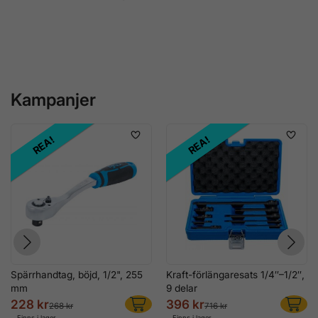
Drivaxlar, Hjullager &
Hjulnav
Injektorverktyg
Kampanjer
REA!
REA!
Spärrhandtag, böjd, 1/2", 255
Kraft-förlängaresats 1/4″–1/2″,
mm
9 delar
228 kr
396 kr
268 kr
716 kr
Finns i lager
Finns i lager