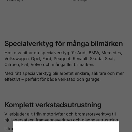
Specialverktyg för många bilmärken
Hos oss hittar du specialverktyg för Audi, BMW, Mercedes,
Volkswagen, Opel, Ford, Peugeot, Renault, Skoda, Seat,
Citroën, Fiat, Volvo och många fler bilmärken.
Med rätt specialverktyg blir arbetet enklare, säkrare och mer
effektivt – perfekt för både verkstad och garage.
Komplett verkstadsutrustning
Vi erbjuder allt från motorlyftar och bromsrörsverktyg till
hjullagersatser, framvagnsverktyg och diagnosutrustning.
Utrusta din verkstad med rätt verktyg och leverera