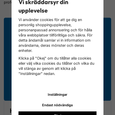
Vi skräddarsyr din
professionella resultat snabbare.
upplevelse
Vi använder cookies för att ge dig en
personlig shoppingupplevelse,
personanpassad annonsering och för hålla
våra webbplatser tillförlitliga och säkra. För
detta ändamål samlar vi in information om
Osäker på vilket verktyg du
användarna, deras mönster och deras
enheter.
behöver?
Klicka på "Okej" om du tillåter alla cookies
Våra experter hjälper dig att hitta rätt verktyg för din
eller välj vilka cookies du tillåter och vilka du
bil och ditt arbete – oavsett om du är verkstad eller
vill stänga av genom att klicka på
hemmafixare.
"Inställningar" nedan.
Kontakta oss
Inställningar
Endast nödvändiga
Hitta rätt verktyg snabbare