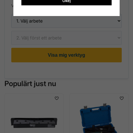
Okej
Välj arbete och sedan bilmärke eller underkategori.
Visa mig verktyg
Populärt just nu