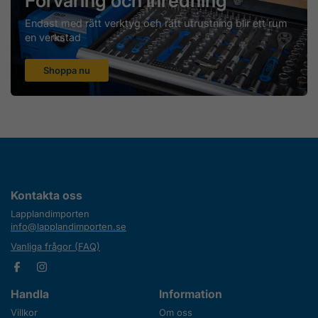
Förvaring och inredning
Endast med rätt verktyg och rätt utrustning blir ett rum
en verkstad
Shoppa nu
Kontakta oss
Lapplandimporten
info@lapplandimporten.se
Vanliga frågor (FAQ)
Handla
Information
Villkor
Om oss