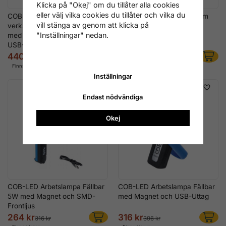
Klicka på "Okej" om du tillåter alla cookies
eller välj vilka cookies du tillåter och vilka du
COB-LED
LED-pennlampa i aluminium
vill stänga av genom att klicka på
verkstadsinspektionslampa
med COB & SMD
"Inställningar" nedan.
med svanhals – Magnetfot &
USB-C
440 kr
360 kr
556 kr
460 kr
Finns i lager
Finns i lager
Inställningar
Endast nödvändiga
Okej
COB-LED Arbetslampa Fällbar
COB-LED Arbetslampa Fällbar
5W med Magnet och SMD-
med Magnet och USB-Uttag
Frontljus
264 kr
316 kr
316 kr
396 kr