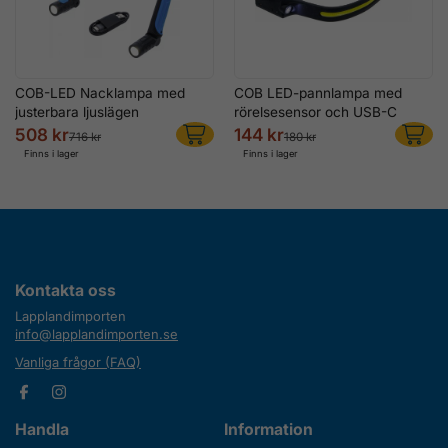
COB-LED Nacklampa med
COB LED-pannlampa med
justerbara ljuslägen
rörelsesensor och USB-C
508 kr
144 kr
716 kr
180 kr
Finns i lager
Finns i lager
Kontakta oss
Lapplandimporten
info@lapplandimporten.se
Vanliga frågor (FAQ)
Handla
Information