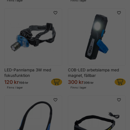
Finns i lager
Finns i lager
LED-Pannlampa 3W med
COB-LED arbetslampa med
fokusfunktion
magnet, fällbar
120 kr
300 kr
156 kr
396 kr
Finns i lager
Finns i lager