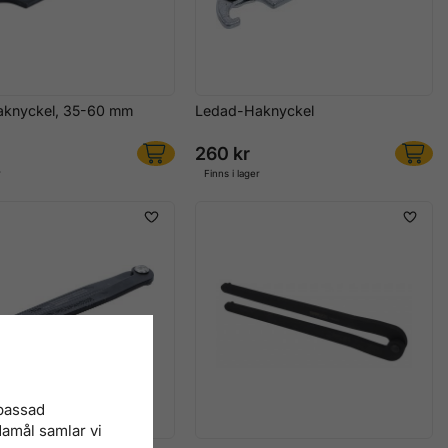
knyckel, 35-60 mm
Ledad-Haknyckel
260 kr
r
Finns i lager
npassad
damål samlar vi