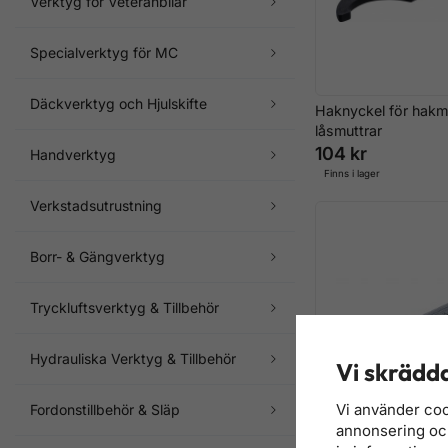
Verktyg för Veteranbilar
Specialverktyg för MC
Däckverktyg och Hjulskifte
Haknyckel för hakm
låsmuttrar
104 kr
Handverktyg
Finns i lager
Verkstadsutrustning
Borr- & Gängverktyg
Tryckluftsverktyg & Tillbehör
Hydrauliska Verktyg & Tillbehör
Vi skrädda
Vi använder coo
Fordonstillbehör & Släp
annonsering och 