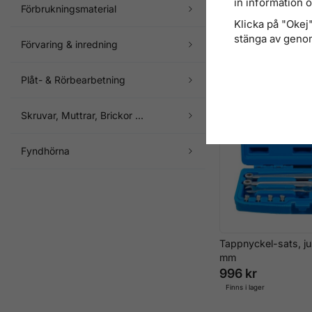
in information 
Ledad-Haknyckel m
Förbrukningsmaterial
Klicka på "Okej" 
276 kr
stänga av genom
Förvaring & inredning
Finns i lager
Plåt- & Rörbearbetning
Skruvar, Muttrar, Brickor ...
Fyndhörna
Tappnyckel-sats, ju
mm
996 kr
Finns i lager