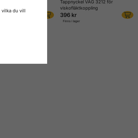
l, justerbar, 180 mm
Tappnyckel VAG 3212 för
viskofläktkoppling
vilka du vill
396 kr
r
Finns i lager