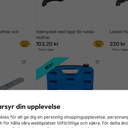
uttrar och
Haknyckel med tapp för runda
Ledad-Ha
muttrar
103,20 kr
220 kr
Finns i lager
Finns i lage
REA!
rsyr din upplevelse
kies för att ge dig en personlig shoppingupplevelse, persona
för hålla våra webbplatser tillförlitliga och säkra. För detta än