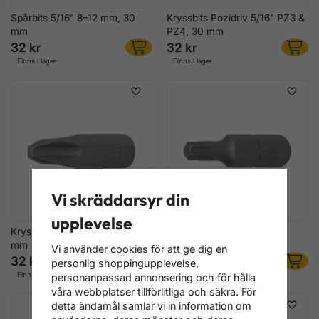
Spårbits 5/16" 8–12 mm, 30
Kryssbits Pozidriv 5/16" PZ3 &
mm
PZ4, 30 mm
32 kr
32 kr
Finns i lager
Finns i lager
Vi skräddarsyr din
upplevelse
Kryssbits 5/16" PH3 & PH4, 30
Bits - Torx, T10 - T70
mm
Vi använder cookies för att ge dig en
32 kr
24 kr
personlig shoppingupplevelse,
Finns i lager
Finns i lager
personanpassad annonsering och för hålla
våra webbplatser tillförlitliga och säkra. För
detta ändamål samlar vi in information om