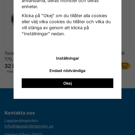
användarna, deras mönster och deras
enheter.
Klicka på "Okej" om du tillåter alla cookies
eller välj vilka cookies du tillåter och vilka du
vill stänga av genom att klicka på
"Inställningar" nedan.
Torxbits med hål 5/16" T10–
Insexbits 5/16" 7–14 mm, 30
Inställningar
T70, 30 mm
mm
32 kr
32 kr
Endast nödvändiga
Finns i lager
Finns i lager
Okej
Kontakta oss
Lapplandimporten
info@lapplandimporten.se
Vanliga frågor (FAQ)