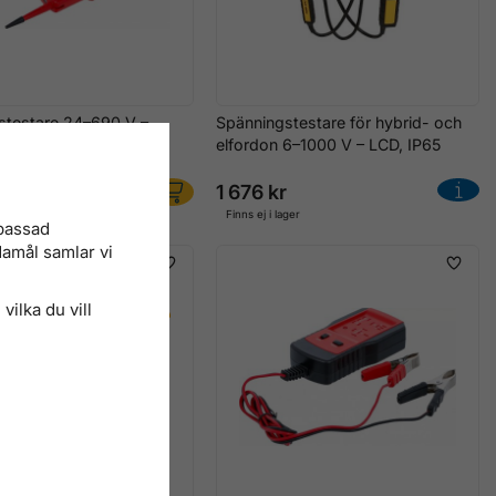
stestare 24–690 V –
Spänningstestare för hybrid- och
CD-display, IP65
elfordon 6–1000 V – LCD, IP65
1 676 kr
r
Finns ej i lager
npassad
damål samlar vi
vilka du vill