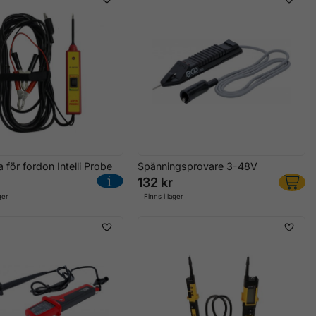
 för fordon Intelli Probe
Spänningsprovare 3-48V
132 kr
ger
Finns i lager