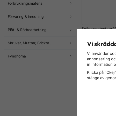
Förbrukningsmaterial
Förvaring & inredning
Spänningstestare 1
Plåt- & Rörbearbetning
12–500 V DC – 2-po
display
Vi skrädda
Skruvar, Muttrar, Brickor ...
316 kr
Finns i lager
Vi använder coo
Fyndhörna
annonsering och 
in information 
Klicka på "Okej" 
stänga av genom