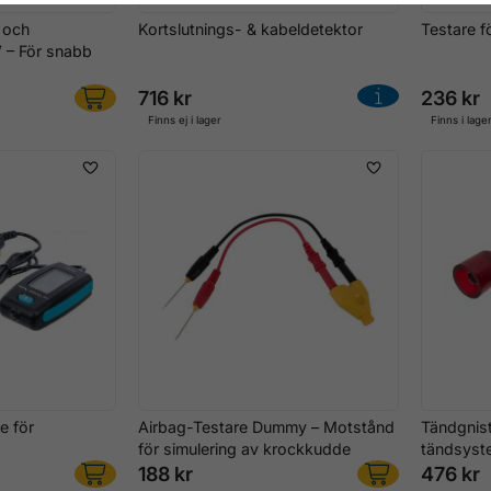
 och
Kortslutnings- & kabeldetektor
Testare f
 – För snabb
716 kr
236 kr
Finns ej i lager
Finns i lage
e för
Airbag-Testare Dummy – Motstånd
Tändgnist
för simulering av krockkudde
tändsyst
188 kr
476 kr