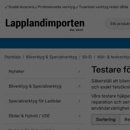
Snabb leverans
Professionella verktyg
Tusentals verktyg redan sålda
Startsida
/
Bilverktyg & Specialverktyg
/
Bil-El
/
Mät- & testverkty
Testare f
Nyheter
Säkerställ att bil
Bilverktyg & Specialverktyg
och exakt felsökni
Våra testare hjälpe
Specialverktyg för Lastbilar
reparation och serv
användarvänlighet
Elbilar & Hybrid / VDE
Sortering