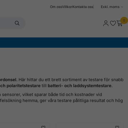
Om oss
Villkor
Kontakta oss
Välj
moms
0
fordonsel
. Här hittar du ett brett sortiment av testare för snabb
ch polaritetstestare
till
batteri- och laddsystemtestare
.
ch sensorer, vilket sparar både tid och kostnader vid
 felsökning hemma, ger våra testare pålitliga resultat och hög