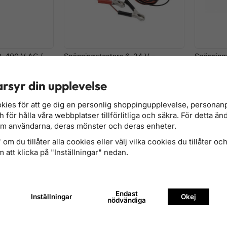
2–400 V AC /
Spänningstestare 6–24 V –
Spänning
lig med LED-
Kontinuitets- och polaritetstestare
Digital L
med 4 m kabel
rsyr din upplevelse
476 kr
1 196 kr
Finns i lager
Finns i lage
kies för att ge dig en personlig shoppingupplevelse, persona
för hålla våra webbplatser tillförlitliga och säkra. För detta än
om användarna, deras mönster och deras enheter.
om du tillåter alla cookies eller välj vilka cookies du tillåter och 
 att klicka på "Inställningar" nedan.
Endast
Inställningar
Okej
nödvändiga