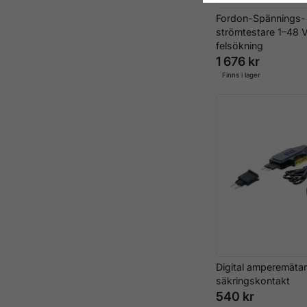
Fordon-Spännings-
strömtestare 1–48 V
felsökning
1 676 kr
Finns i lager
Digital amperemätar
säkringskontakt
540 kr