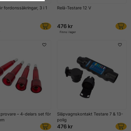
ör fordonssäkringar, 3 i 1
Relä-Testare 12 V
476 kr
r
Finns i lager
provare – 4-delars set för
Släpvagnskontakt Testare 7 & 13-
em
polig
476 kr