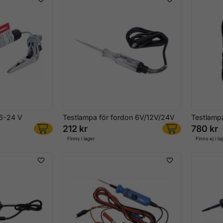
 6-24 V
Testlampa för fordon 6V/12V/24V
Testlampa
212 kr
780 kr
Finns i lager
Finns ej i la