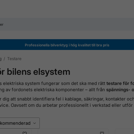
Professionella bilverktyg i hög kvalitet till bra pris
g
/
Testare
ör bilens elsystem
ens elektriska system fungerar som det ska med rätt
testare för 
ng av fordonets elektriska komponenter – allt från
spännings- o
r dig att snabbt identifiera fel i kablage, säkringar, kontakter o
ice. Oavsett om du arbetar professionellt i verkstad eller utför
.