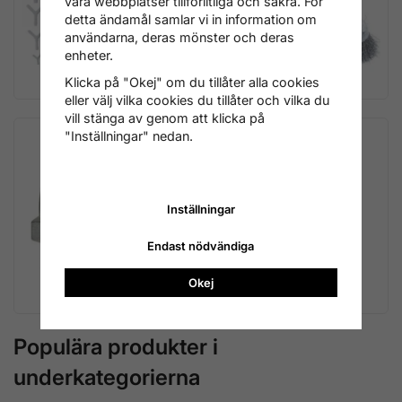
våra webbplatser tillförlitliga och säkra. För
detta ändamål samlar vi in information om
användarna, deras mönster och deras
enheter.
Slangkopplingar
Klicka på "Okej" om du tillåter alla cookies
Slip / Kap / Polering
eller välj vilka cookies du tillåter och vilka du
vill stänga av genom att klicka på
"Inställningar" nedan.
Inställningar
Övrigt
Endast nödvändiga
Okej
Smörjnippar
Populära produkter i
underkategorierna