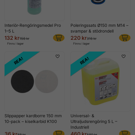
Interiör-Rengöringsmedel Pro
Poleringssats Ø150 mm M14 –
1–5 L
svampar & stödrondell
132 kr
220 kr
156 kr
316 kr
Finns i lager
Finns i lager
REA!
REA!
Slippapper kardborre 150 mm
Universal- &
10-pack – kiselkarbid K100
Ultraljudsrengöring 5 L –
Industriell
36 kr
460 kr
68 kr
580 kr