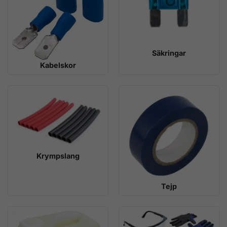
Säkringar
Kabelskor
Krympslang
Tejp