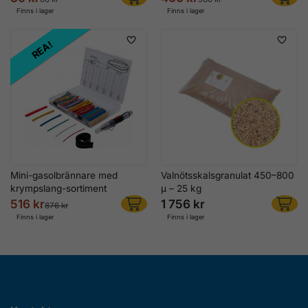
Finns i lager
Finns i lager
REA!
Mini-gasolbrännare med
Valnötsskalsgranulat 450–800
krympslang-sortiment
μ – 25 kg
516 kr
1 756 kr
876 kr
Finns i lager
Finns i lager