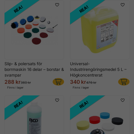
REA!
REA!
Slip- & polersats för
Universal-
borrmaskin 16 delar – borstar &
Industrirengöringsmedel 5 L –
svampar
Högkoncentrerat
288 kr
340 kr
360 kr
476 kr
Finns i lager
Finns i lager
REA!
REA!