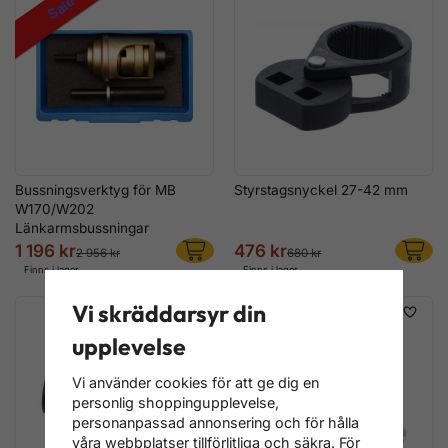
Sale
Bussningsverktyg för MB
Styrstagsnyckel 27-42 mm
W170/W202
Länkarmsbussningar
1 196 kr
476 kr
2 956 kr
680 kr
Finns i lager
Finns i lager
Vi skräddarsyr din
upplevelse
Vi använder cookies för att ge dig en
personlig shoppingupplevelse,
personanpassad annonsering och för hålla
våra webbplatser tillförlitliga och säkra. För