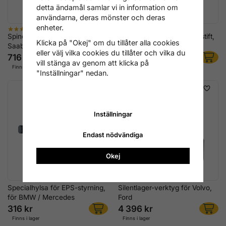
detta ändamål samlar vi in information om
användarna, deras mönster och deras
enheter.
Spindelledsavdragare för
Underramscentrering fäststift,
Klicka på "Okej" om du tillåter alla cookies
Saab, Subaru
som VAG 3393
eller välj vilka cookies du tillåter och vilka du
716 kr
276 kr
vill stänga av genom att klicka på
Finns i lager
Finns i lager
"Inställningar" nedan.
Inställningar
Endast nödvändiga
Okej
Specialhylsa för EPS-styrning,
Silentlager-verktyg för Volvo,
för BMW / Mercedes
Ford
316 kr
4 396 kr
Finns i lager
Finns i lager