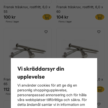
Fransk träskruv, rostfritt, 6,0 x
Fransk träskruv, rostfritt, 6,0 x
55
60
100 kr
104 kr
Finns i lager
Finns i lager
Vi skräddarsyr din
upplevelse
Fransk träskruv, rostfritt, 6,0 x
Fransk träskruv, rostfritt, 6,0 x
65
70
Vi använder cookies för att ge dig en
112 kr
116 kr
personlig shoppingupplevelse,
Finns i lager
Finns i lager
personanpassad annonsering och för hålla
våra webbplatser tillförlitliga och säkra. För
detta ändamål samlar vi in information om