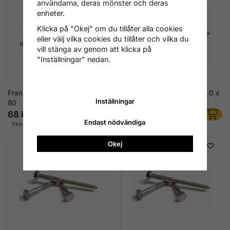
användarna, deras mönster och deras
enheter.
Klicka på "Okej" om du tillåter alla cookies
eller välj vilka cookies du tillåter och vilka du
vill stänga av genom att klicka på
"Inställningar" nedan.
Fransk träskruv, rostfritt, 6,0 x
Fransk träskruv, rostfritt, 6,0 x
Inställningar
80
90
68 kr
76 kr
Endast nödvändiga
Finns i lager
Finns i lager
Okej