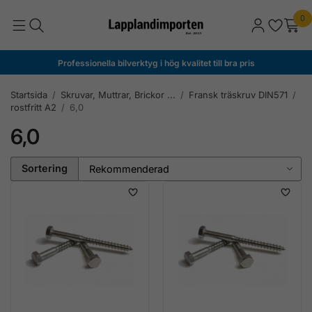
0
Professionella bilverktyg i hög kvalitet till bra pris
Startsida
/
Skruvar, Muttrar, Brickor ...
/
Fransk träskruv DIN571
/
rostfritt A2
/
6,0
6,0
Sortering