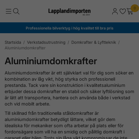
0
Professionella bilverktyg i hög kvalitet till bra pris
Startsida
/
Verkstadsutrustning
/
Domkrafter & Lyftteknik
/
Aluminiumdomkrafter
Aluminiumdomkrafter
Aluminiumdomkrafter är ett självklart val för dig som söker en
kombination av låg vikt, hög styrka och professionell
prestanda. Tack vare sin konstruktion i kvalitetsaluminium
erbjuder dessa domkrafter en stabil och säker lyftlösning som
är lätt att transportera, hantera och använda både i verkstad
och vid mobilt arbete.
Till skillnad från traditionella ståldomkrafter är
aluminiumdomkrafter betydligt lättare, vilket gör dem
idealiska för mekaniker som ofta arbetar på plats eller för
fordonsägare som vill ha en smidig och pålitlig domkraft i
garaget eller bilen. Trots sin låga vikt kompromissar de inte