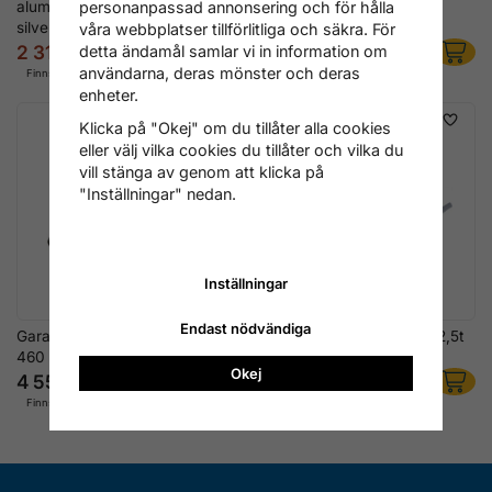
aluminium/stål, 1.5 ton,
personanpassad annonsering och för hålla
silver/blå
våra webbplatser tillförlitliga och säkra. För
2 316 kr
3 436 kr
detta ändamål samlar vi in information om
3 196 kr
användarna, deras mönster och deras
Finns i lager
Finns i lager
enheter.
Klicka på "Okej" om du tillåter alla cookies
eller välj vilka cookies du tillåter och vilka du
vill stänga av genom att klicka på
"Inställningar" nedan.
Inställningar
Endast nödvändiga
Garagedomkraft 2.0 ton, 90-
Aluminium-stål domkraft, 2,5t
460 mm
Okej
4 556 kr
2 876 kr
3 996 kr
Finns i lager
Finns i lager