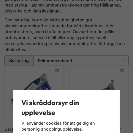
med styrka – aluminiumkonstruktionen ger hög hållbarhet,
slitstyrka och lång livslängd.
Den naturliga korrosionsbeständigheten gör
aluminiumdomkrafter lämpade för både inomhus- och
utomhusbruk, även i tuffa miljöer. Oavsett om det gäller
hobbyarbete, service i fält eller daglig professionell
verkstadsanvändning är aluminiumdomkrafter ett tryggt och
effektivt val.
Sortering
Vi skräddarsyr din
upplevelse
Vi använder cookies för att ge dig en
personlig shoppingupplevelse,
Garagedomkraft
Domkraft aluminium 1.5 ton