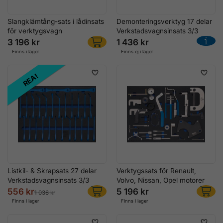
Slangklämtång-sats i lådinsats
Demonteringsverktyg 17 delar
för verktygsvagn
Verkstadsvagnsinsats 3/3
3 196 kr
1 436 kr
Finns i lager
Finns ej i lager
REA!
Listkil- & Skrapsats 27 delar
Verktygssats för Renault,
Verkstadsvagnsinsats 3/3
Volvo, Nissan, Opel motorer
556 kr
5 196 kr
1 036 kr
Finns i lager
Finns i lager