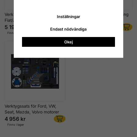
Verktygssats Motorinställning
Verktygssats Motorinställning
Inställningar
Fiat/Alfa/Lancia/Opel
Opel/Ford/Fiat
5 196 kr
5 196 kr
Endast nödvändiga
Finns i lager
Finns i lager
Okej
Verktygssats för Ford, VW,
Seat, Mazda, Volvo motorer
4 956 kr
Finns i lager