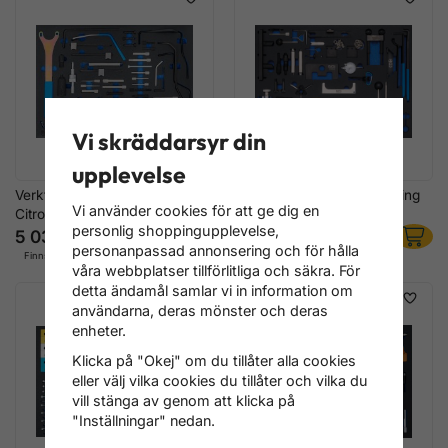
Vi skräddarsyr din
upplevelse
Verktygssats för Fiat, Ford,
Verktygssats Motorinställning
Vi använder cookies för att ge dig en
Citroen, Peugeot motorer
Ford/VAG/Volvo/Mazda
personlig shoppingupplevelse,
5 036 kr
4 316 kr
personanpassad annonsering och för hålla
Finns i lager
Finns i lager
våra webbplatser tillförlitliga och säkra. För
detta ändamål samlar vi in information om
användarna, deras mönster och deras
enheter.
Klicka på "Okej" om du tillåter alla cookies
eller välj vilka cookies du tillåter och vilka du
vill stänga av genom att klicka på
"Inställningar" nedan.