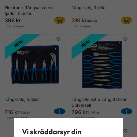
Elektronik-Tångsats med
Tång-sats, 3 delar
fjäder, 5 delar
396 kr
316 kr
460 kr
Finns i lager
Finns i lager
REA!
REA!
Tång-sats, 5 delar
Tångsats Extra Lång 9 Delar
Universell
716 kr
796 kr
956 kr
1 116 kr
Finns ej i lager
Finns ej i lager
Vi skräddarsyr din