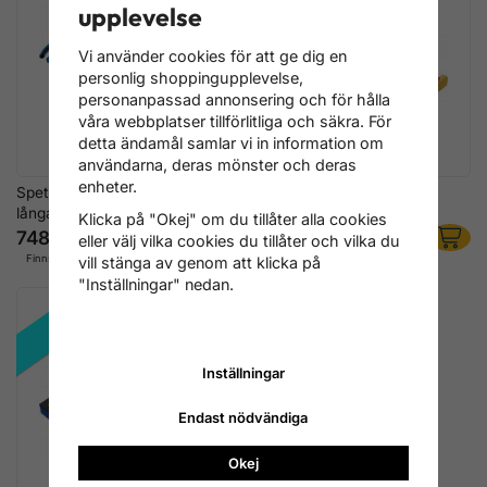
upplevelse
Vi använder cookies för att ge dig en
personlig shoppingupplevelse,
personanpassad annonsering och för hålla
våra webbplatser tillförlitliga och säkra. För
detta ändamål samlar vi in information om
användarna, deras mönster och deras
enheter.
Spetstång-sats, 290 mm, med
VDE-Tångsats 3 delar –
långa käftar, 5 delar
Isolerade Tänger
Klicka på "Okej" om du tillåter alla cookies
748 kr
748 kr
eller välj vilka cookies du tillåter och vilka du
Finns ej i lager
Finns i lager
vill stänga av genom att klicka på
"Inställningar" nedan.
REA!
Inställningar
Endast nödvändiga
Okej