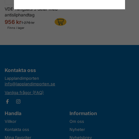
VDE-Tångsats 5 delar med
antisliphandtag
956 kr
1 276 kr
Finns i lager
Kontakta oss
Lapplandimporten
info@lapplandimporten.se
Vanliga frågor (FAQ)
Handla
Information
Villkor
Om oss
Kontakta oss
Nyheter
Mina favoriter
Nyhetsbrev