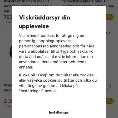
Inspektionskamera med TFT-
Inspektionskamera med TFT-
monitor, Kamerahuvud Ø 5,5
monitor, Kamerahuvud Ø 8 mm
mm
Vi skräddarsyr din
760 kr
1 516 kr
Finns i lager
Finns i lager
upplevelse
Vi använder cookies för att ge dig en
personlig shoppingupplevelse,
personanpassad annonsering och för hålla
våra webbplatser tillförlitliga och säkra. För
detta ändamål samlar vi in information om
användarna, deras mönster och deras
enheter.
Klicka på "Okej" om du tillåter alla cookies
eller välj vilka cookies du tillåter och vilka du
Inspektionskamera med LCD-
Endoskopfärgkamera Gen. 2,
vill stänga av genom att klicka på
monitor, Kamera Ø 5,5 mm
Ø4 mm kamerahuvud, 210°
"Inställningar" nedan.
vridbar – 5" HD-display
2 396 kr
8 716 kr
3 596 kr
Finns i lager
Finns i lager
Inställningar