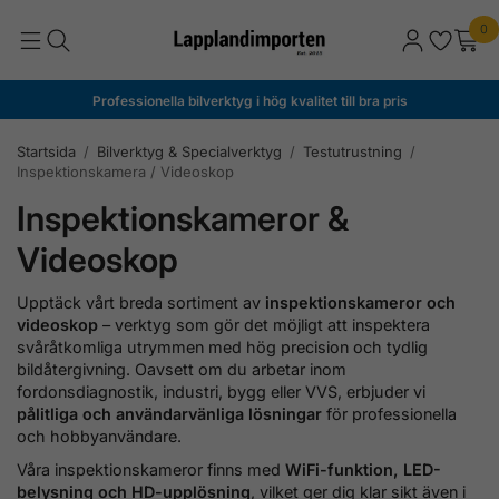
0
Professionella bilverktyg i hög kvalitet till bra pris
Startsida
/
Bilverktyg & Specialverktyg
/
Testutrustning
/
Inspektionskamera / Videoskop
Inspektionskameror &
Videoskop
Upptäck vårt breda sortiment av
inspektionskameror och
videoskop
– verktyg som gör det möjligt att inspektera
svåråtkomliga utrymmen med hög precision och tydlig
bildåtergivning. Oavsett om du arbetar inom
fordonsdiagnostik, industri, bygg eller VVS, erbjuder vi
pålitliga och användarvänliga lösningar
för professionella
och hobbyanvändare.
Våra inspektionskameror finns med
WiFi-funktion, LED-
belysning och HD-upplösning
, vilket ger dig klar sikt även i