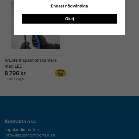
Endast nödvändiga
Okej
WLAN-Inspektionskamera
med LED
8 796 kr
Finns i lager
Kontakta oss
Lapplandimporten
info@lapplandimporten.se