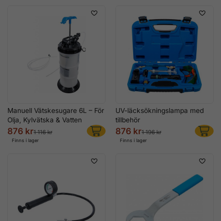
Manuell Vätskesugare 6L – För
UV-läcksökningslampa med
Olja, Kylvätska & Vatten
tillbehör
876 kr
876 kr
1 116 kr
1 196 kr
Finns i lager
Finns i lager