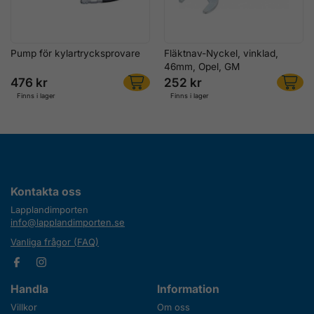
Pump för kylartrycksprovare
Fläktnav-Nyckel, vinklad,
46mm, Opel, GM
476 kr
252 kr
Finns i lager
Finns i lager
Kontakta oss
Lapplandimporten
info@lapplandimporten.se
Vanliga frågor (FAQ)
Handla
Information
Villkor
Om oss