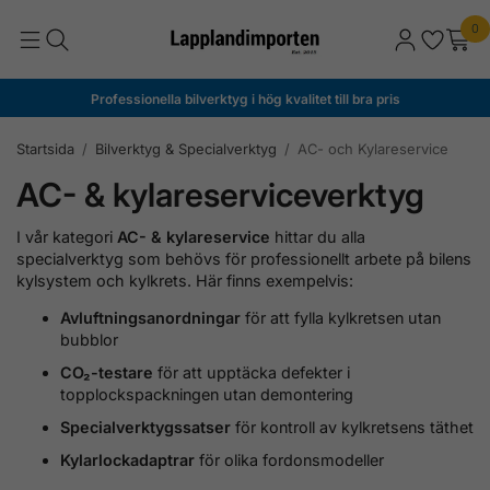
0
Professionella bilverktyg i hög kvalitet till bra pris
Startsida
/
Bilverktyg & Specialverktyg
/
AC- och Kylareservice
AC- & kylareserviceverktyg
I vår kategori
AC- & kylareservice
hittar du alla
specialverktyg som behövs för professionellt arbete på bilens
kylsystem och kylkrets. Här finns exempelvis:
Avluftningsanordningar
för att fylla kylkretsen utan
bubblor
CO₂-testare
för att upptäcka defekter i
topplockspackningen utan demontering
Specialverktygssatser
för kontroll av kylkretsens täthet
Kylarlockadaptrar
för olika fordonsmodeller