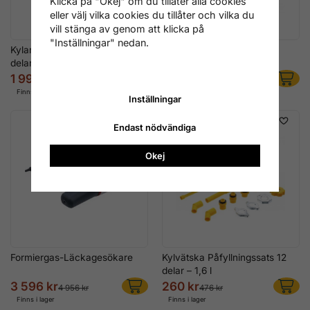
Klicka på "Okej" om du tillåter alla cookies
eller välj vilka cookies du tillåter och vilka du
vill stänga av genom att klicka på
"Inställningar" nedan.
Kylartrycksprovarsats, 28
Vakuumpump /
delar
undertryckspump, 1-stegs
1 996 kr
2 396 kr
2 396 kr
3 356 kr
Finns i lager
Finns i lager
Inställningar
Endast nödvändiga
Okej
Formiergas-Läckagesökare
Kylvätska Påfyllningssats 12
delar – 1,6 l
3 596 kr
260 kr
4 956 kr
476 kr
Finns i lager
Finns i lager