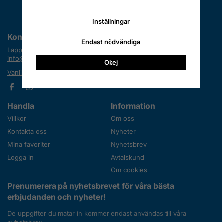
Inställningar
Kontakta oss
Endast nödvändiga
Lapplandimporten
info@lapplandimporten.se
Okej
Vanliga frågor (FAQ)
Handla
Information
Villkor
Om oss
Kontakta oss
Nyheter
Mina favoriter
Nyhetsbrev
Logga in
Avtalskund
Om cookies
Prenumerera på nyhetsbrevet för våra bästa
erbjudanden och nyheter!
De uppgifter du matar in kommer endast användas till våra
nyhetsbrev.