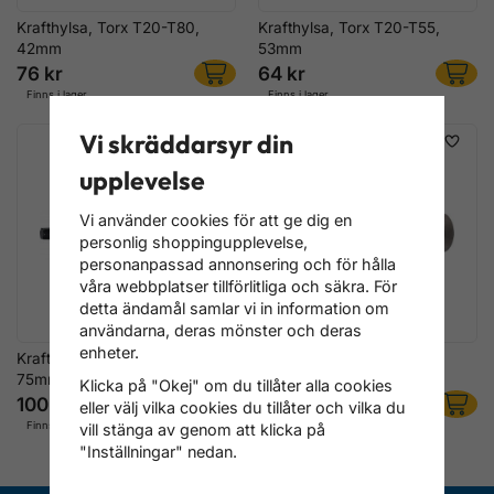
Krafthylsa, Torx T20-T80,
Krafthylsa, Torx T20-T55,
42mm
53mm
76 kr
64 kr
Finns i lager
Finns i lager
Vi skräddarsyr din
upplevelse
Vi använder cookies för att ge dig en
personlig shoppingupplevelse,
personanpassad annonsering och för hålla
våra webbplatser tillförlitliga och säkra. För
detta ändamål samlar vi in information om
användarna, deras mönster och deras
enheter.
Krafthylsa, Torx T20-T80,
Kraft-Bitshylsa, Torx T25,
75mm
100mm
Klicka på "Okej" om du tillåter alla cookies
100 kr
84 kr
eller välj vilka cookies du tillåter och vilka du
Finns i lager
Finns i lager
vill stänga av genom att klicka på
"Inställningar" nedan.