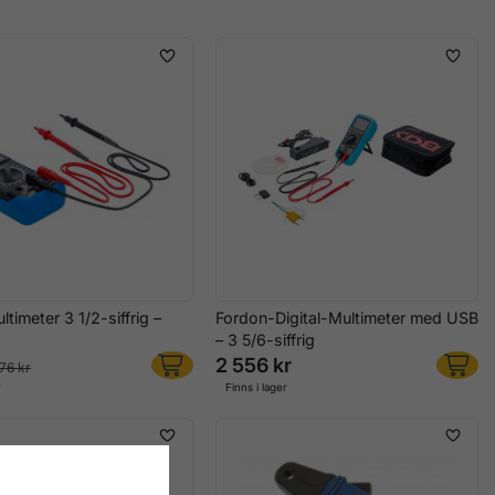
ltimeter 3 1/2-siffrig –
Fordon-Digital-Multimeter med USB
– 3 5/6-siffrig
2 556 kr
76 kr
r
Finns i lager