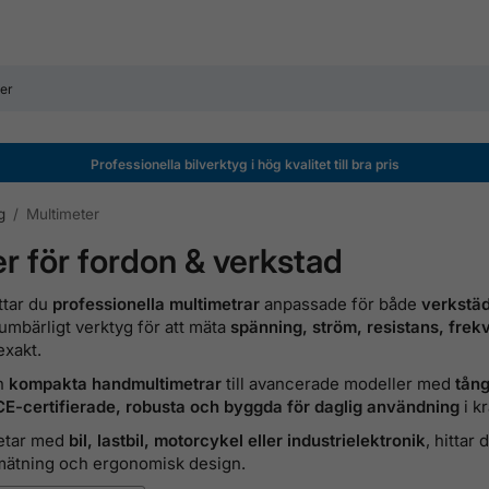
Professionella bilverktyg i hög kvalitet till bra pris
g
/
Multimeter
r för fordon & verkstad
ttar du
professionella multimetrar
anpassade för både
verkstäd
oumbärligt verktyg för att mäta
spänning, ström, resistans, frek
exakt.
ån
kompakta handmultimetrar
till avancerade modeller med
tång
CE-certifierade, robusta och byggda för daglig användning
i k
betar med
bil, lastbil, motorcykel eller industrielektronik
, hitta
g mätning och ergonomisk design.