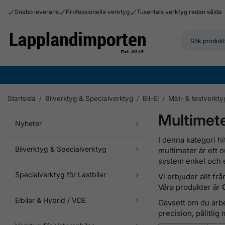
Snabb leverans
Professionella verktyg
Tusentals verktyg redan sålda
Startsida
/
Bilverktyg & Specialverktyg
/
Bil-El
/
Mät- & testverkty
Multimete
Nyheter
I denna kategori hi
Bilverktyg & Specialverktyg
multimeter är ett 
system enkel och 
Specialverktyg för Lastbilar
Vi erbjuder allt fr
Våra produkter är
Elbilar & Hybrid / VDE
Oavsett om du ar
precision, pålitli