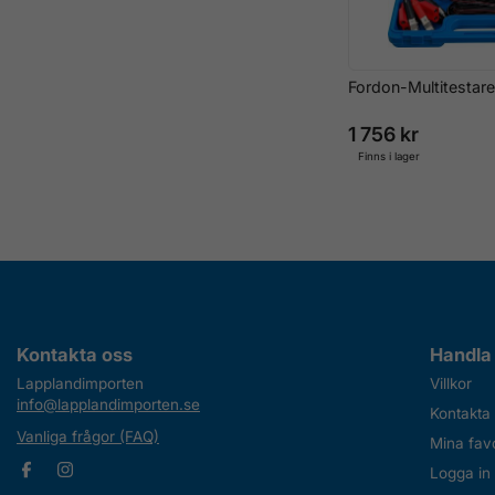
Fordon-Multitestare
1 756 kr
Finns i lager
Kontakta oss
Handla
Lapplandimporten
Villkor
info@lapplandimporten.se
Kontakta
Vanliga frågor (FAQ)
Mina favo
Logga in