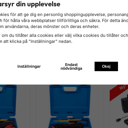
rsyr din upplevelse
kies för att ge dig en personlig shoppingupplevelse, persona
för hålla våra webbplatser tillförlitliga och säkra. För detta än
om användarna, deras mönster och deras enheter.
om du tillåter alla cookies eller välj vilka cookies du tillåter och 
 att klicka på "Inställningar" nedan.
ingsmätare +
Digital Tångmultimeter med LCD-
Digital T
och kategori IV
display – 600A / 600V
Växelströ
340 kr
1 356 k
Endast
Inställningar
Okej
nödvändiga
Finns i lager
Finns i lage
Ny!