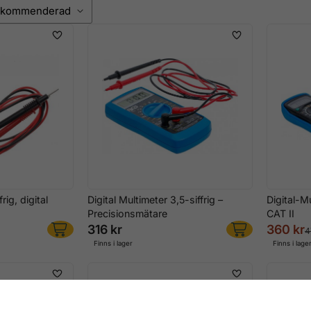
rig, digital
Digital Multimeter 3,5-siffrig –
Digital-Mu
Precisionsmätare
CAT II
316 kr
360 kr
4
Finns i lager
Finns i lage