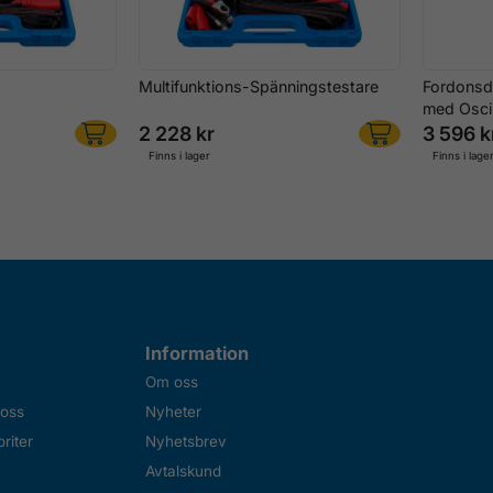
Multifunktions-Spänningstestare
Fordonsd
med Oscil
2 228 kr
3 596 k
Finns i lager
Finns i lage
Information
Om oss
 oss
Nyheter
riter
Nyhetsbrev
Avtalskund