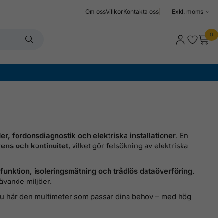
Om oss
Villkor
Kontakta oss
Välj
moms
0
er, fordonsdiagnostik och elektriska installationer
. En
vens och kontinuitet
, vilket gör felsökning av elektriska
funktion, isoleringsmätning och trådlös dataöverföring
.
rävande miljöer.
r du här den multimeter som passar dina behov – med hög