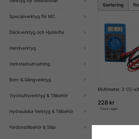
Verktyg för Veteranbilar
Sortering
Specialverktyg för MC
Däckverktyg och Hjulskifte
Handverktyg
Verkstadsutrustning
Borr- & Gängverktyg
Multimeter, 3 1/2-siff
Tryckluftsverktyg & Tillbehör
228 kr
Finns i lager
Hydrauliska Verktyg & Tillbehör
Fordonstillbehör & Släp