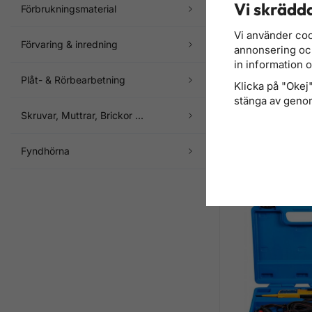
Vi skrädda
Förbrukningsmaterial
Vi använder coo
Förvaring & inredning
annonsering och 
in information 
Plåt- & Rörbearbetning
Klicka på "Okej" 
stänga av genom
Skruvar, Muttrar, Brickor ...
Högspänningsisoler
Multimeter Kat. III 
Fyndhörna
6 636 kr
Finns ej i lager