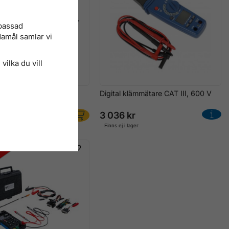
npassad
damål samlar vi
vilka du vill
ångmultimeter för Lik- &
Digital klämmätare CAT III, 600 V
m – CAT II, 400A
r
3 036 kr
r
Finns ej i lager