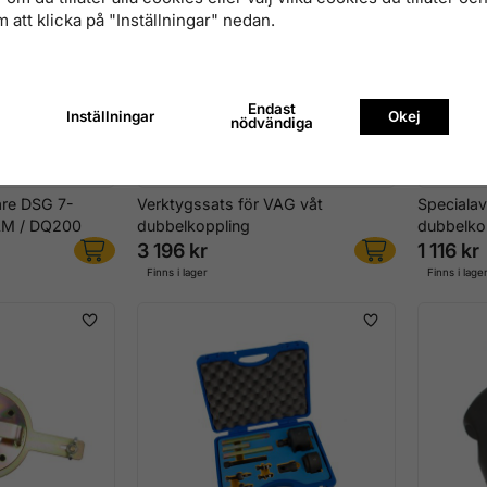
 att klicka på "Inställningar" nedan.
Endast
Inställningar
Okej
nödvändiga
are DSG 7-
Verktygssats för VAG våt
Speciala
0AM / DQ200
dubbelkoppling
dubbelko
3 196 kr
1 116 kr
Finns i lager
Finns i lage