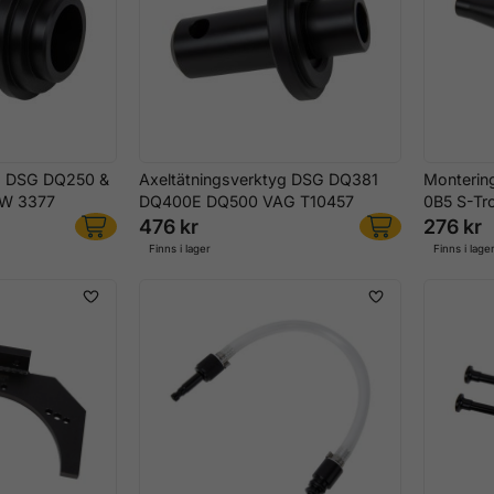
yg DSG DQ250 &
Axeltätningsverktyg DSG DQ381
Montering
VW 3377
DQ400E DQ500 VAG T10457
0B5 S-Tr
476 kr
276 kr
Finns i lager
Finns i lage