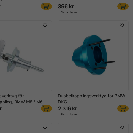
r
396 kr
r
Finns i lager
sverktyg för
Dubbelkopplingsverktyg för BMW
ppling, BMW M5 / M6
DKG
r
2 316 kr
r
Finns i lager