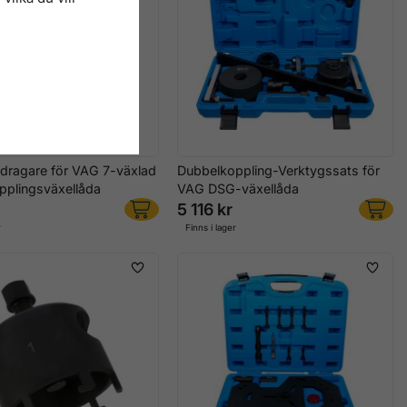
vdragare för VAG 7-växlad
Dubbelkoppling-Verktygssats för
pplingsväxellåda
VAG DSG-växellåda
5 116 kr
r
Finns i lager