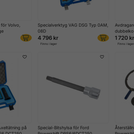
för Volvo,
Specialverktyg VAG DSG Typ 0AM,
Avdragare
ge
08D
dubbelko
4 796 kr
1 720 k
Finns i lager
Finns i lage
Axeltätning på
Special-Bitshylsa för Ford
Återställ
PS6 DCT250
Powershift DPS6/6DCT250
Powershi