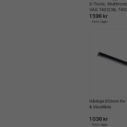
S-Tronic, Multitron
VAG T40123B, T40
1 596 kr
Finns i lager
Hårlinjal 610mm för
& Växellåda
1 036 kr
Finns i lager