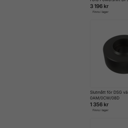
3 196 kr
Finns i lager
Slutmått för DSG vä
0AM/0CW/08D
1 356 kr
Finns i lager