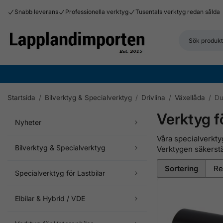
Snabb leverans
Professionella verktyg
Tusentals verktyg redan sålda
Startsida
/
Bilverktyg & Specialverktyg
/
Drivlina
/
Växellåda
/
Du
Verktyg f
Nyheter
Våra specialverkt
Bilverktyg & Specialverktyg
Verktygen säkerstä
Sortering
Specialverktyg för Lastbilar
Elbilar & Hybrid / VDE