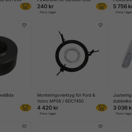
240 kr
5 756 k
Finns i lager
Finns i lage
xellåda
Monteringsverktyg för Ford &
Justering
Volvo MPS6 / 6DCT450
dubbelko
4 420 kr
3 036 k
Finns i lager
Finns i lage