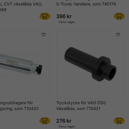
ic, CVT växellåda VAG,
S-Tronic Vandlare, som T40176
099
396 kr
r
Finns i lager
ingsutdragare för
Tryckstycke för VAG DSG
ngsring, som T10420
Växellåda, som T10421
276 kr
r
Finns i lager