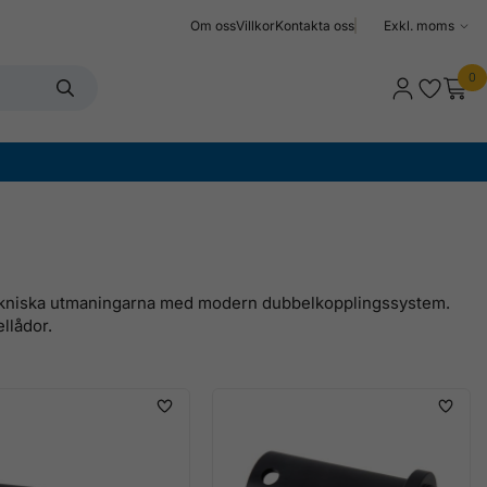
Om oss
Villkor
Kontakta oss
Välj
moms
0
 tekniska utmaningarna med modern dubbelkopplingssystem.
llådor.