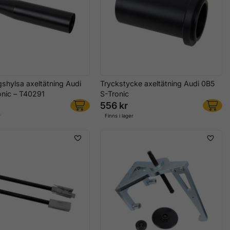
shylsa axeltätning Audi
Tryckstycke axeltätning Audi 0B5
onic – T40291
S-Tronic
556 kr
r
Finns i lager