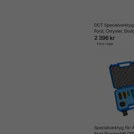
DCT Specialverktyg 
Ford, Chrysler, Dod
2 396 kr
Finns i lager
Specialverktyg för 
Ford Powershift D