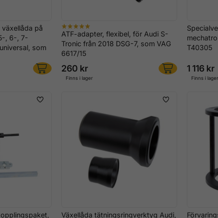
 växellåda på
Specialve
ATF-adapter, flexibel, för Audi S-
5-, 6-, 7-
mechatro
Tronic från 2018 DSG-7, som VAG
 universal, som
T40305
6617/15
260 kr
1 116 kr
Finns i lager
Finns i lage
kopplingspaket,
Växellåda tätningsringverktyg Audi,
Förvarings