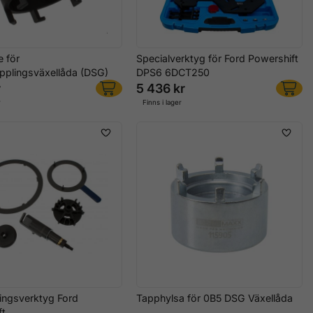
 för
Specialverktyg för Ford Powershift
pplingsväxellåda (DSG)
DPS6 6DCT250
r
5 436 kr
r
Finns i lager
ningsverktyg Ford
Tapphylsa för 0B5 DSG Växellåda
ft