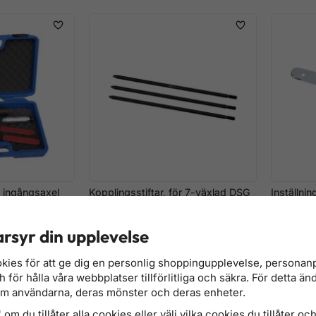
 ingångsaxel
Kopplingsstiftar, för 7-växlad DSG
Inställni
0B5, som T40288
2.0 TDCi
växellåda
rsyr din upplevelse
356 kr
636 kr
Finns i lager
Finns i lage
kies för att ge dig en personlig shoppingupplevelse, persona
för hålla våra webbplatser tillförlitliga och säkra. För detta än
om användarna, deras mönster och deras enheter.
om du tillåter alla cookies eller välj vilka cookies du tillåter och 