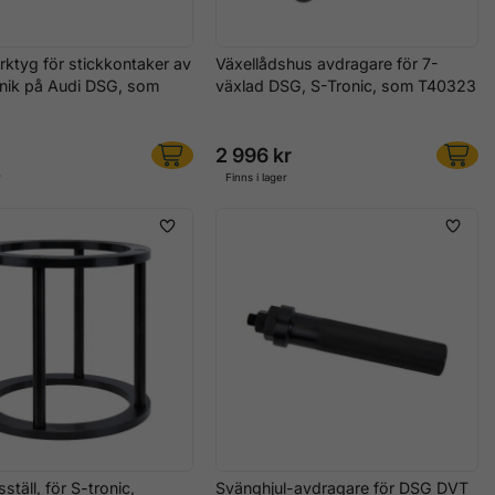
rktyg för stickkontaker av
Växellådshus avdragare för 7-
nik på Audi DSG, som
växlad DSG, S-Tronic, som T40323
2 996 kr
r
Finns i lager
ställ, för S-tronic,
Svänghjul-avdragare för DSG DVT