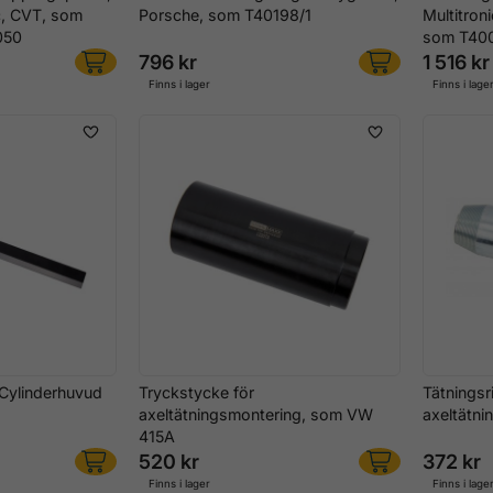
ic, CVT, som
Porsche, som T40198/1
Multitron
050
som T40
796 kr
1 516 kr
Finns i lager
Finns i lage
 Cylinderhuvud
Tryckstycke för
Tätningsr
axeltätningsmontering, som VW
axeltätni
415A
520 kr
372 kr
Finns i lager
Finns i lage