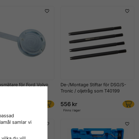
ngsmätare för Ford Volvo
De-/Montage Stiftar för DSG/S-
 med MPS6 / 6DCT450
Tronic / oljetråg som T40199
556 kr
r
Finns i lager
npassad
damål samlar vi
vilka du vill