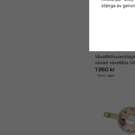
stänga av genom
Växellådhusavdrag
växlad växellåda 
1 960 kr
Finns i lager