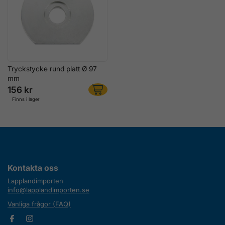
Tryckstycke rund platt Ø 97
mm
156 kr
Finns i lager
Kontakta oss
Lapplandimporten
info@lapplandimporten.se
Vanliga frågor (FAQ)