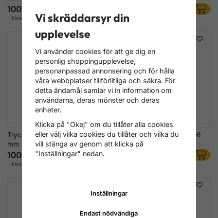
100 kr
100 kr
Vi skräddarsyr din
Finns i lager
Finns i lager
upplevelse
Vi använder cookies för att ge dig en
personlig shoppingupplevelse,
personanpassad annonsering och för hålla
våra webbplatser tillförlitliga och säkra. För
detta ändamål samlar vi in information om
användarna, deras mönster och deras
enheter.
Klicka på "Okej" om du tillåter alla cookies
eller välj vilka cookies du tillåter och vilka du
Tryckstycke rund platt Ø 64
Tryckstycke rund platt Ø 66
vill stänga av genom att klicka på
mm
mm
"Inställningar" nedan.
100 kr
100 kr
Finns i lager
Finns i lager
Inställningar
Endast nödvändiga