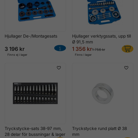
Hjullager De-/Montagesats
Hjullager verktygssats, upp till
Ø 91,5 mm
3 196 kr
1 356 kr
1 756 kr
Finns ej i lager
Finns i lager
Tryckstycke-sats 38-97 mm,
Tryckstycke rund platt Ø 38
28 delar för bussningar & lager
mm