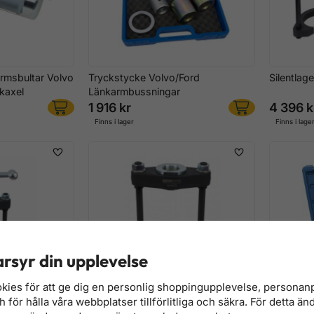
rmsbultar Volvo
Tryckstycke Volvo/Ford
Silentlag
kaxel
Länkarmbussningar
1 916 kr
4 396 k
Finns i lager
Finns i lage
rsyr din upplevelse
kies för att ge dig en personlig shoppingupplevelse, persona
för hålla våra webbplatser tillförlitliga och säkra. För detta än