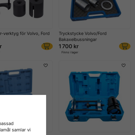
er-verktyg för Volvo, Ford
Tryckstycke Volvo/Ford
Bakaxelbussningar
r
1 700 kr
r
Finns i lager
npassad
damål samlar vi