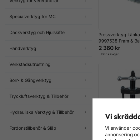
Verktyg för Veteranbilar
Specialverktyg för MC
Däckverktyg och Hjulskifte
Pressverktyg Länka
9997538 Fram & Ba
2 360 kr
Handverktyg
Finns i lager
Verkstadsutrustning
Borr- & Gängverktyg
Tryckluftsverktyg & Tillbehör
Hydrauliska Verktyg & Tillbehör
Vi skrädda
Vi använder coo
Fordonstillbehör & Släp
annonsering och 