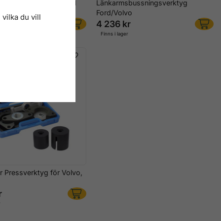
bussningsverktyg Ford
Länkarmsbussningsverktyg
lvo
Ford/Volvo
vilka du vill
r
4 236 kr
r
Finns i lager
er Pressverktyg för Volvo,
r
r