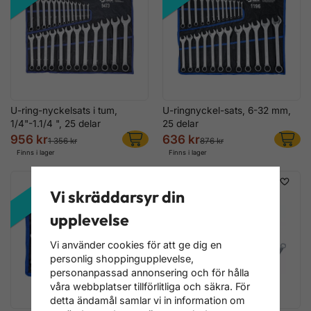
U-ring-nyckelsats i tum,
U-ringnyckel-sats, 6-32 mm,
1/4"-1.1/4 ", 25 delar
25 delar
956 kr
636 kr
1 356 kr
876 kr
Finns i lager
Finns i lager
REA!
REA!
Vi skräddarsyr din
upplevelse
Vi använder cookies för att ge dig en
personlig shoppingupplevelse,
personanpassad annonsering och för hålla
våra webbplatser tillförlitliga och säkra. För
detta ändamål samlar vi in information om