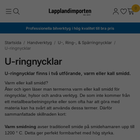
0
Professionella bilverktyg i hög kvalitet till bra pris
Startsida
/
Handverktyg
/
U-, Ring-, & Spärringnycklar
/
U-ringnycklar
U-ringnycklar
U-ringnycklar finns i två utförande, varm eller kall smidd.
Varm eller kall smidd?
Åter och igen läser man termerna varm eller kall smidd för
ringnycklar, hylsor och andra verktyg. De som inte kommer från
ett metallbearbetningsyrke eller som ofta har att göra med
materia kan ha svårt att använda dessa termer. Därför
sammanfattade skillnaden kort:
Varm smidning
avser traditionell smide på smidehamaren upp till
1200 ° C. Detta ger perfekt formbarhet med hög styrka.