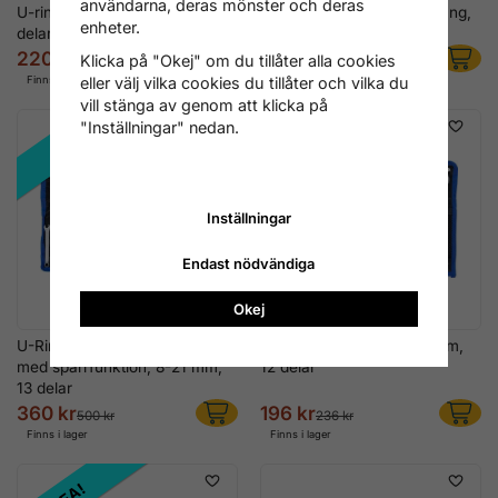
användarna, deras mönster och deras
U-ringnyckelsats, 8-19 mm, 12
U-ringnyckel-sats, extra lång,
enheter.
delar
34-50 mm, 6 delar
220 kr
1 596 kr
Klicka på "Okej" om du tillåter alla cookies
316 kr
2 156 kr
Finns i lager
Finns i lager
eller välj vilka cookies du tillåter och vilka du
vill stänga av genom att klicka på
"Inställningar" nedan.
REA!
REA!
Inställningar
Endast nödvändiga
Okej
U-Ringyckel-sats, U-sidan
U-ringnyckel-sats, 8-19 mm,
med spärrfunktion, 8-21 mm,
12 delar
13 delar
360 kr
196 kr
500 kr
236 kr
Finns i lager
Finns i lager
REA!