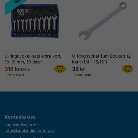
U-ringnyckel-sats extra kort,
U-Ringnyckel Tum Bockad 12-
10-19 mm, 10 delar
kant (1/4″–15/16″)
316 kr
36 kr
396 kr
Finns i lager
Finns i lager
Kontakta oss
Lapplandimporten
info@lapplandimporten.se