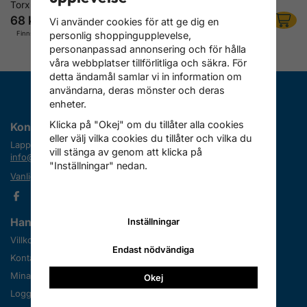
Torx Bits T60 14 mm, 75 mm
Bits, Torx, T70x80 mm
68 kr
60 kr
Vi använder cookies för att ge dig en
Finns i lager
Finns i lager
personlig shoppingupplevelse,
personanpassad annonsering och för hålla
våra webbplatser tillförlitliga och säkra. För
detta ändamål samlar vi in information om
användarna, deras mönster och deras
enheter.
Klicka på "Okej" om du tillåter alla cookies
Kontakta oss
eller välj vilka cookies du tillåter och vilka du
Lapplandimporten
vill stänga av genom att klicka på
info@lapplandimporten.se
"Inställningar" nedan.
Vanliga frågor (FAQ)
Handla
Information
Inställningar
Villkor
Om oss
Endast nödvändiga
Kontakta oss
Nyheter
Mina favoriter
Nyhetsbrev
Okej
Logga in
Avtalskund