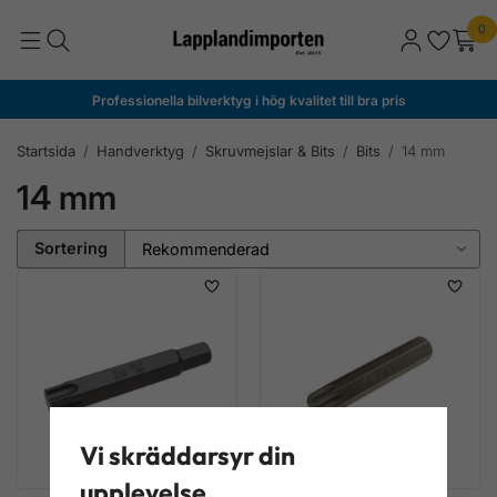
0
Professionella bilverktyg i hög kvalitet till bra pris
Startsida
/
Handverktyg
/
Skruvmejslar & Bits
/
Bits
/
14 mm
14 mm
Sortering
Vi skräddarsyr din
upplevelse