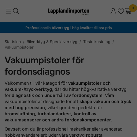
0
Professionella bilverktyg i hög kvalitet till bra pris
Startsida
/
Bilverktyg & Specialverktyg
/
Testutrustning
/
Vakuumpistoler
Vakuumpistoler för
fordonsdiagnos
Välkommen till vår kategori för
vakuumpistoler och
vakuum-/tryckverktyg
, där du hittar högkvalitativa verktyg
för
diagnostik och underhåll av fordonsystem
. Våra
vakuumpistoler är designade för att
skapa vakuum och tryck
med hög precision
, vilket gör dem perfekta för
bromsluftning, turboladdartest, kontroll av
vakuumsensorer och andra fordonskomponenter
.
Oavsett om du är professionell mekaniker eller avancerad
hobbyanvändare erbjuder våra verktyg
robusta