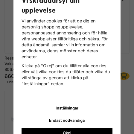
Vi skräddarsyr din
upplevelse
Vi använder cookies för att ge dig en
personlig shoppingupplevelse,
personanpassad annonsering och för hålla
våra webbplatser tillförlitliga och säkra. För
detta ändamål samlar vi in information om
användarna, deras mönster och deras
enheter.
Reservmanometer för
Vakuum-Tryckpump-sats
Vakuumpistol BGS 8067 &
Klicka på "Okej" om du tillåter alla cookies
8067-1
eller välj vilka cookies du tillåter och vilka du
660 kr
796 kr
vill stänga av genom att klicka på
Finns i lager
Finns i lager
"Inställningar" nedan.
Inställningar
Endast nödvändiga
Okej