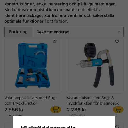
konstruktioner, enkel hantering och pålitliga mätningar
.
Med rätt vakuumpistol kan du snabbt och effektivt
identifiera läckage, kontrollera ventiler och säkerställa
optimala funktioner
i ditt fordon.
Sortering
Vakuumpistol-sats med Sug-
Vakuumpistol med Sug- &
och Tryckfunktion
Tryckfunktion för Diagnostik
2 556 kr
2 236 kr
Finns i lager
Finns i lager