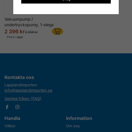
Vakuumpump /
undertryckspump, 1-stegs
2 396 kr
3 356 kr
Finns i lager
Kontakta oss
Lapplandimporten
info@lapplandimporten.se
Vanliga frågor (FAQ)
Handla
Information
Villkor
Om oss