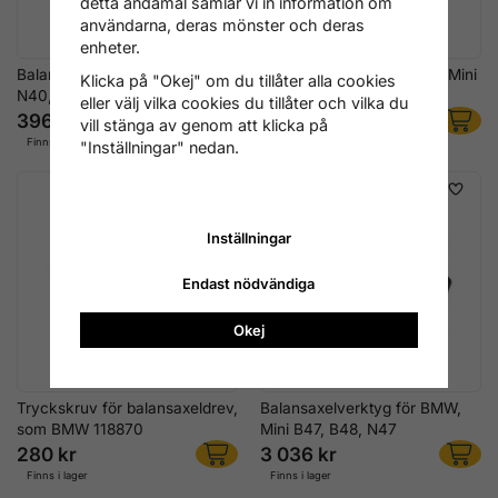
detta ändamål samlar vi in information om
användarna, deras mönster och deras
enheter.
Balansaxel-verktyg för BMW
Balansaxelverktyg BMW / Mini
Klicka på "Okej" om du tillåter alla cookies
N40, N42, N45, N46, Ver3
B46, B47, B48
eller välj vilka cookies du tillåter och vilka du
396 kr
556 kr
vill stänga av genom att klicka på
Finns i lager
Finns i lager
"Inställningar" nedan.
Inställningar
Endast nödvändiga
Okej
Tryckskruv för balansaxeldrev,
Balansaxelverktyg för BMW,
som BMW 118870
Mini B47, B48, N47
280 kr
3 036 kr
Finns i lager
Finns i lager