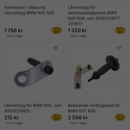
Balansaxel / Oljepump
Låsverktyg för
Låsverktyg BMW N20 N26
balansaxel/oljepump BMW
N20 N26, som 83302318117
2318117
1 756 kr
1 320 kr
Finns i lager
Finns i lager
Låsverktyg för BMW N20, som
Balansaxel-verktygssats för
83302212825
BMW B37, B38
212 kr
2 556 kr
Finns i lager
Finns i lager