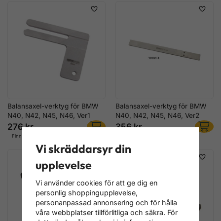
Balansaxel-verktyg för BMW
Balansaxel-verktyg för BMW
N40, N42, N45, N46, Ver1
N40, N42, N45, N46, Ver2
276 kr
356 kr
Finns i lager
Finns i lager
Vi skräddarsyr din
upplevelse
Vi använder cookies för att ge dig en
personlig shoppingupplevelse,
personanpassad annonsering och för hålla
våra webbplatser tillförlitliga och säkra. För