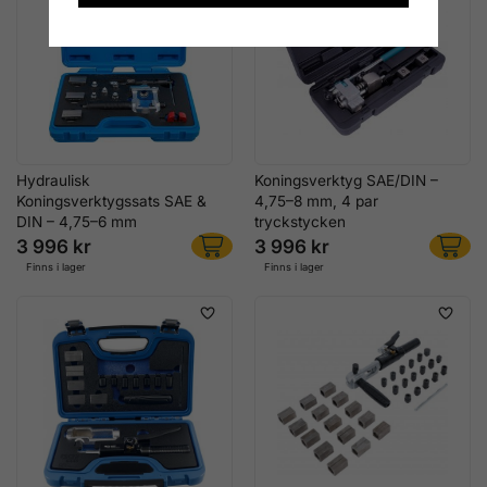
Hydraulisk
Koningsverktyg SAE/DIN –
Koningsverktygssats SAE &
4,75–8 mm, 4 par
DIN – 4,75–6 mm
tryckstycken
3 996 kr
3 996 kr
Finns i lager
Finns i lager