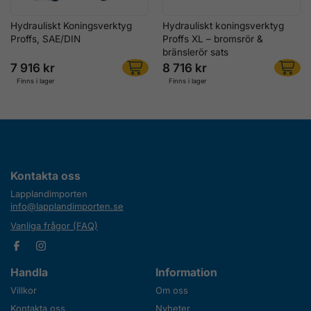
Hydrauliskt Koningsverktyg
Hydrauliskt koningsverktyg
Proffs, SAE/DIN
Proffs XL – bromsrör &
bränslerör sats
7 916 kr
8 716 kr
Finns i lager
Finns i lager
Kontakta oss
Lapplandimporten
info@lapplandimporten.se
Vanliga frågor (FAQ)
Handla
Information
Villkor
Om oss
Kontakta oss
Nyheter