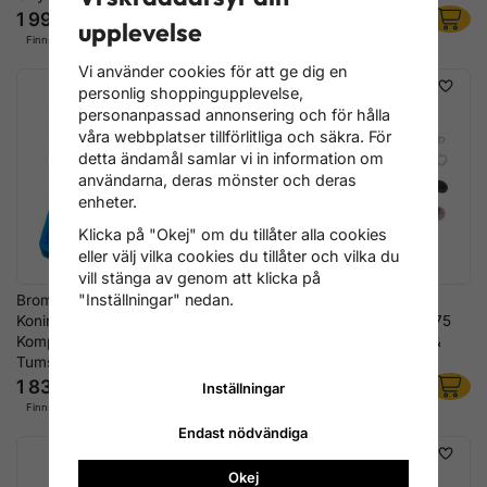
1 996 kr
2 076 kr
2 716 kr
upplevelse
Finns i lager
Finns i lager
Vi använder cookies för att ge dig en
personlig shoppingupplevelse,
personanpassad annonsering och för hålla
våra webbplatser tillförlitliga och säkra. För
detta ändamål samlar vi in information om
användarna, deras mönster och deras
enheter.
Klicka på "Okej" om du tillåter alla cookies
eller välj vilka cookies du tillåter och vilka du
vill stänga av genom att klicka på
"Inställningar" nedan.
Bromsrörs-
Komplett
Koningsverktygssats 45° –
Bromsrörsverktygssats 4,75
Komplett Set för Metriska &
mm – Bockning, Kapning &
Tumstorlekar
Koning
1 836 kr
1 836 kr
Inställningar
2 396 kr
Finns ej i lager
Finns i lager
Endast nödvändiga
Okej