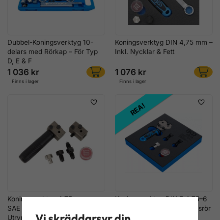
Dubbel-Koningsverktyg 10-
Koningsverktyg DIN 4,75 mm –
delars med Rörkap – För Typ
Inkl. Nycklar & Fett
D, E & F
1 036 kr
1 076 kr
Finns i lager
Finns i lager
REA!
Koningsverktyg 4,75 mm –
Koningsverktyg DIN F 4,75–6
SAE & DIN, För Trånga
mm – För Monterade Bromsrör
Vi skräddarsyr din
Utrymmen