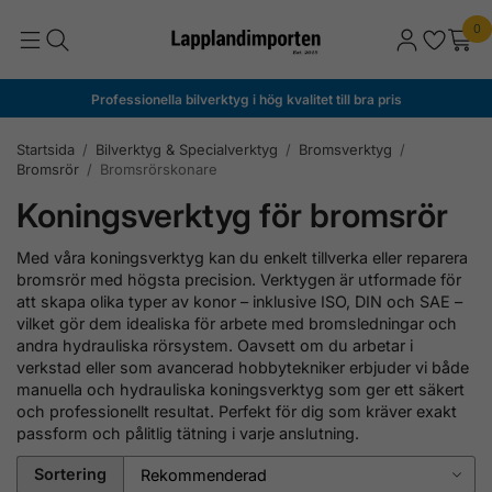
0
Professionella bilverktyg i hög kvalitet till bra pris
Startsida
/
Bilverktyg & Specialverktyg
/
Bromsverktyg
/
Bromsrör
/
Bromsrörskonare
Koningsverktyg för bromsrör
Med
våra
koningsverktyg
kan
du
enkelt
tillverka
eller
reparera
bromsrör
med
högsta
precision.
Verktygen
är
utformade
för
att
skapa
olika
typer
av
konor –
inklusive
ISO,
DIN
och
SAE –
vilket
gör
dem
idealiska
för
arbete
med
bromsledningar
och
andra
hydrauliska
rörsystem.
Oavsett
om
du
arbetar
i
verkstad
eller
som
avancerad
hobbytekniker
erbjuder
vi
både
manuella
och
hydrauliska
koningsverktyg
som
ger
ett
säkert
och
professionellt
resultat.
Perfekt
för
dig
som
kräver
exakt
passform
och
pålitlig
tätning
i
varje
anslutning.
Sortering