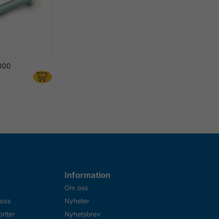
300
Information
Om oss
 oss
Nyheter
riter
Nyhetsbrev