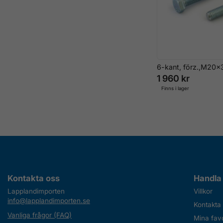
6-kant, förz.,M20x
1 960 kr
Finns i lager
Kontakta oss
Handla
Lapplandimporten
Villkor
info@lapplandimporten.se
Kontakta
Vanliga frågor (FAQ)
Mina favo