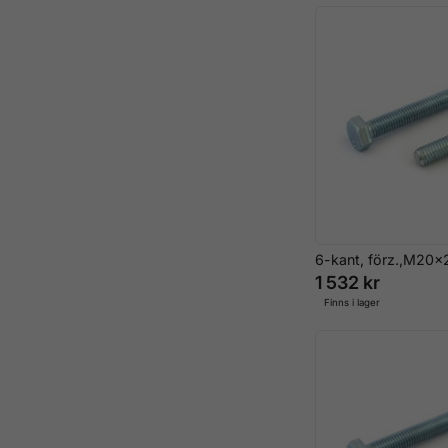
6-kant, förz.,M20x
1 532 kr
Finns i lager