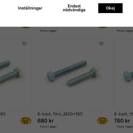
Endast
Inställningar
Okej
nödvändiga
120
6-kant, förz.,M20x130
6-kant, 
572 kr
596 kr
Finns i lager
Finns i lage
160
6-kant, förz.,M20x180
6-kant, 
680 kr
760 kr
Finns i lager
Finns i lage