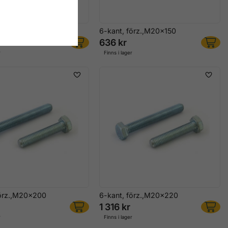
förz.,M20x140
6-kant, förz.,M20x150
636 kr
r
Finns i lager
förz.,M20x200
6-kant, förz.,M20x220
1 316 kr
r
Finns i lager