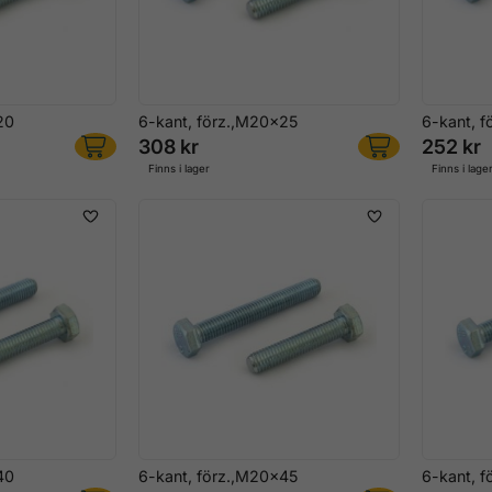
20
6-kant, förz.,M20x25
6-kant, 
308 kr
252 kr
Finns i lager
Finns i lage
40
6-kant, förz.,M20x45
6-kant, 