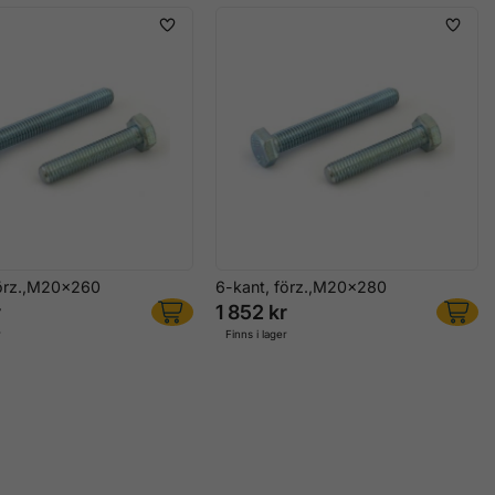
förz.,M20x260
6-kant, förz.,M20x280
r
1 852 kr
r
Finns i lager