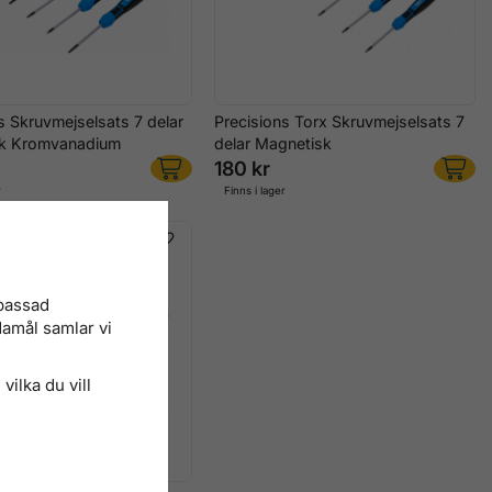
s Skruvmejselsats 7 delar
Precisions Torx Skruvmejselsats 7
k Kromvanadium
delar Magnetisk
180 kr
r
Finns i lager
npassad
damål samlar vi
vilka du vill