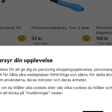
tra korta, för
Precisionsmejselsats, Torx, 3 delar
Precision
Magnetis
52 kr
156 kr
Finns i lager
Finns i lage
REA!
rsyr din upplevelse
kies för att ge dig en personlig shoppingupplevelse, persona
för hålla våra webbplatser tillförlitliga och säkra. För detta än
om användarna, deras mönster och deras enheter.
om du tillåter alla cookies eller välj vilka cookies du tillåter och 
 att klicka på "Inställningar" nedan.