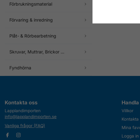
Elektronik-Skruvmej
Förbrukningsmaterial
132 kr
Förvaring & inredning
Finns i lager
Plåt- & Rörbearbetning
Skruvar, Muttrar, Brickor ...
Fyndhörna
Kontakta oss
Handla
Lapplandimporten
Villkor
info@lapplandimporten.se
Kontakta
Vanliga frågor (FAQ)
Mina favo
Logga in