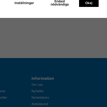
selsats, 8 delar
Precisions-Skruvmejsel- &
Endast
Precision
Inställningar
Okej
nödvändiga
Kroksats, 12 delar
magnetis
120 kr
148 kr
156 kr
Finns i lager
Finns i lage
Information
Om oss
 oss
Nyheter
riter
Nyhetsbrev
Avtalskund