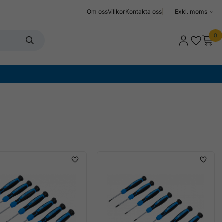
Om oss
Villkor
Kontakta oss
Välj
moms
0