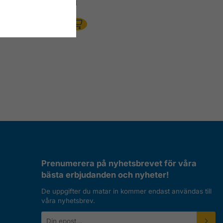
s-Bitssats 21 delar med
k skål
r
Prenumerera på nyhetsbrevet för våra
bästa erbjudanden och nyheter!
De uppgifter du matar in kommer endast användas till
våra nyhetsbrev.
E-