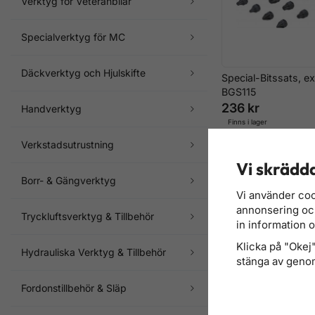
Verktyg för Veteranbilar
Specialverktyg för MC
Däckverktyg och Hjulskifte
Special-Bitssats, ex
BGS115
236 kr
Handverktyg
Finns i lager
Verkstadsutrustning
Vi skrädda
Borr- & Gängverktyg
Vi använder coo
annonsering och 
Tryckluftsverktyg & Tillbehör
in information 
Klicka på "Okej" 
Hydrauliska Verktyg & Tillbehör
stänga av genom
Fordonstillbehör & Släp