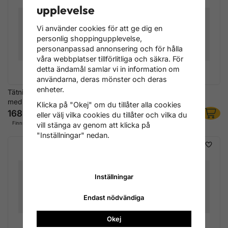
upplevelse
Vi använder cookies för att ge dig en
personlig shoppingupplevelse,
personanpassad annonsering och för hålla
våra webbplatser tillförlitliga och säkra. För
detta ändamål samlar vi in information om
användarna, deras mönster och deras
enheter.
Tätningsbricka 6,7x25, A2
Tätningsbricka 6,7x29, A2
med EPDM
med EPDM
Klicka på "Okej" om du tillåter alla cookies
168 kr
120 kr
eller välj vilka cookies du tillåter och vilka du
Finns i lager
Finns i lager
vill stänga av genom att klicka på
"Inställningar" nedan.
Inställningar
Endast nödvändiga
Okej