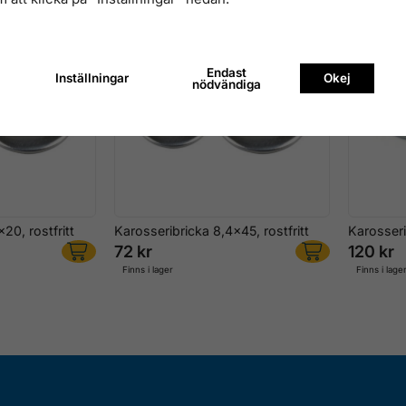
Endast
Inställningar
Okej
nödvändiga
20, rostfritt
Karosseribricka 8,4x45, rostfritt
Karosseri
72 kr
120 kr
Finns i lager
Finns i lage