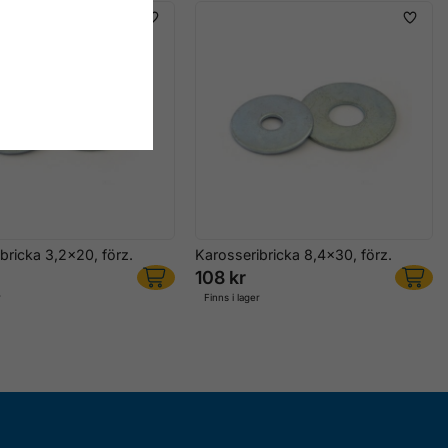
bricka 3,2x20, förz.
Karosseribricka 8,4x30, förz.
108 kr
r
Finns i lager