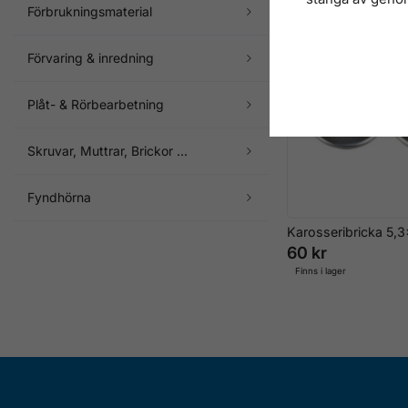
Förbrukningsmaterial
Förvaring & inredning
Plåt- & Rörbearbetning
Skruvar, Muttrar, Brickor ...
Fyndhörna
Karosseribricka 5,3x
60 kr
Finns i lager