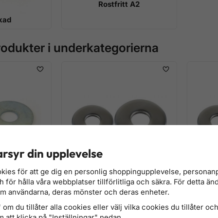
Rostfritt A2
kad
odukter i underkategorierna
rsyr din upplevelse
kies för att ge dig en personlig shoppingupplevelse, persona
för hålla våra webbplatser tillförlitliga och säkra. För detta än
x20, förz.
Karosseribricka 5,3x15, rostfritt
Karosseri
om användarna, deras mönster och deras enheter.
72 kr
104 kr
om du tillåter alla cookies eller välj vilka cookies du tillåter och 
Finns i lager
Finns i lage
 att klicka på "Inställningar" nedan.