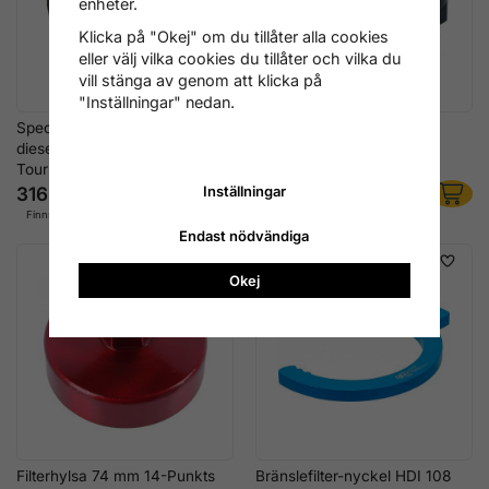
enheter.
Klicka på "Okej" om du tillåter alla cookies
eller välj vilka cookies du tillåter och vilka du
vill stänga av genom att klicka på
"Inställningar" nedan.
Specialnyckel för
Bränslefilterverktyg Diesel
dieselfilterhus Ford Transit,
JTD/CDTi/HDI/VCDi –
Tourneo 2.2L TDCI
Universal
316 kr
476 kr
Inställningar
Finns i lager
Finns i lager
Endast nödvändiga
Okej
Filterhylsa 74 mm 14-Punkts
Bränslefilter-nyckel HDI 108