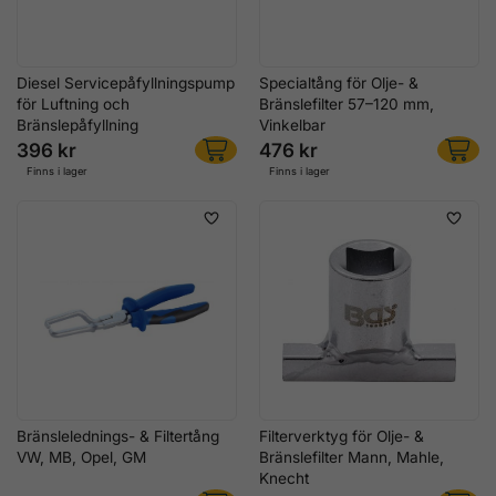
Diesel Servicepåfyllningspump
Specialtång för Olje- &
för Luftning och
Bränslefilter 57–120 mm,
Bränslepåfyllning
Vinkelbar
396 kr
476 kr
Finns i lager
Finns i lager
Bränslelednings- & Filtertång
Filterverktyg för Olje- &
VW, MB, Opel, GM
Bränslefilter Mann, Mahle,
Knecht