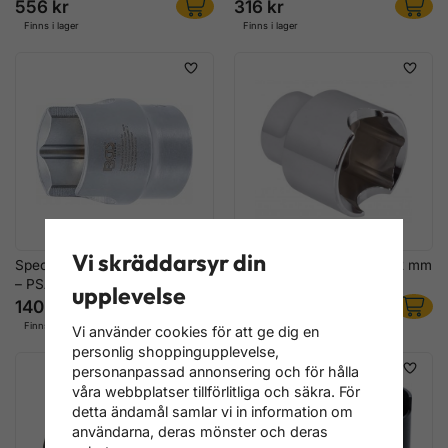
556 kr
316 kr
Finns i lager
Finns i lager
Vi skräddarsyr din
Specialhylsa dieselfilter 27 mm
Specialhylsa dieselfilter 32 mm
– PSA, Ford, Volvo 2.0/2.2 HD
Ford EcoBlue
upplevelse
140 kr
356 kr
Finns i lager
Finns i lager
Vi använder cookies för att ge dig en
personlig shoppingupplevelse,
personanpassad annonsering och för hålla
våra webbplatser tillförlitliga och säkra. För
detta ändamål samlar vi in information om
användarna, deras mönster och deras