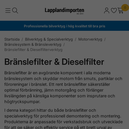
0
Professionella bilverktyg i hög kvalitet till bra pris
Startsida
/
Bilverktyg & Specialverktyg
/
Motorverktyg
/
Bränslesystem & Bränsleverktyg
/
Bränslefilter & Dieselfilterverktyg
Bränslefilter & Dieselfilter
Bränslefilter är en avgörande komponent i alla moderna
bränslesystem och skyddar motorn från smuts, partiklar och
föroreningar i bränslet. Ett rent bränslefilter säkerställer
optimal förbränning, jämn motorgång och förlänger
livslängden på känsliga komponenter som insprutare och
högtryckspumpar.
I denna kategori hittar du både bränslefilter och
specialverktyg för professionell demontering och montering.
Produkterna är anpassade för verkstadsbruk och utvecklade
för att ge säker och effektiv service på ett brett urval av