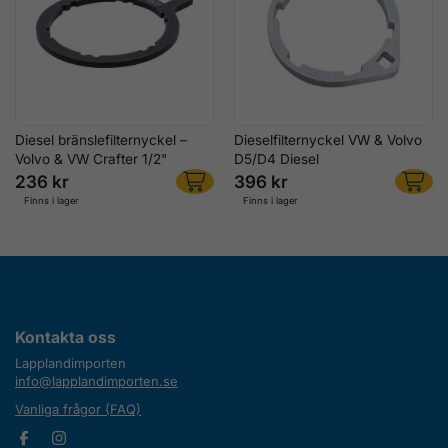
Diesel bränslefilternyckel –
Dieselfilternyckel VW & Volvo
Volvo & VW Crafter 1/2"
D5/D4 Diesel
236 kr
396 kr
Finns i lager
Finns i lager
Kontakta oss
Lapplandimporten
info@lapplandimporten.se
Vanliga frågor (FAQ)