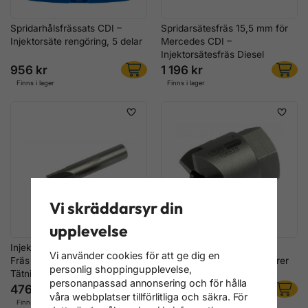
Spridarhålsfrässats CDI –
Spridarsätesfräs 15,5 mm för
Injektorsäte rengöring, 5 delar
Mercedes CDI –
Injektorsätesfräs Diesel
956 kr
1 196 kr
Finns i lager
Finns i lager
Vi skräddarsyr din
upplevelse
Injektorsätesfräs Ø 15,5 mm –
Injektorfräs Ø 20 mm –
Vi använder cookies för att ge dig en
Fräs för Spridarschakt och
Sätesfräs för Dieselinjektorer
personlig shoppingupplevelse,
Tätningssäte
personanpassad annonsering och för hålla
476 kr
396 kr
våra webbplatser tillförlitliga och säkra. För
Finns i lager
Finns i lager