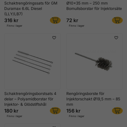
Schaktrengöringssats för GM
Ø10x35 mm – 250 mm
Duramax 6.6L Diesel
Bomullsborstar för Injektorsäte
(LLY/LB7)
316 kr
72 kr
Finns i lager
Finns i lager
Schaktrengöringsborstsats 4
Rengöringsborste för
delar – Polyamidborstar för
Injektorschakt Ø19,5 mm – 85
Injektor- & Glödstiftshål
mm
180 kr
156 kr
Finns i lager
Finns i lager