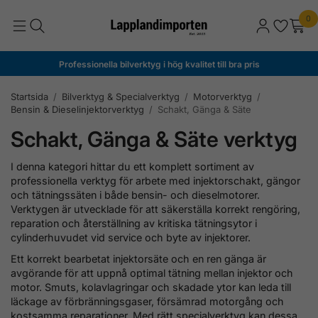
0
Professionella bilverktyg i hög kvalitet till bra pris
Startsida
/
Bilverktyg & Specialverktyg
/
Motorverktyg
/
Bensin & Dieselinjektorverktyg
/
Schakt, Gänga & Säte
Schakt, Gänga & Säte verktyg
I denna kategori hittar du ett komplett sortiment av
professionella verktyg för arbete med injektorschakt, gängor
och tätningssäten i både bensin- och dieselmotorer.
Verktygen är utvecklade för att säkerställa korrekt rengöring,
reparation och återställning av kritiska tätningsytor i
cylinderhuvudet vid service och byte av injektorer.
Ett korrekt bearbetat injektorsäte och en ren gänga är
avgörande för att uppnå optimal tätning mellan injektor och
motor. Smuts, kolavlagringar och skadade ytor kan leda till
läckage av förbränningsgaser, försämrad motorgång och
kostsamma reparationer. Med rätt specialverktyg kan dessa