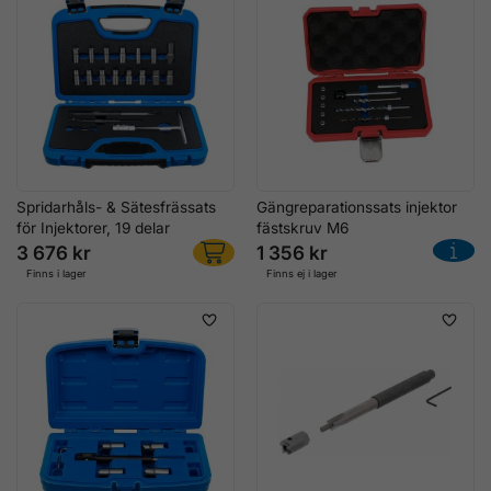
Spridarhåls- & Sätesfrässats
Gängreparationssats injektor
för Injektorer, 19 delar
fästskruv M6
3 676 kr
1 356 kr
Finns i lager
Finns ej i lager