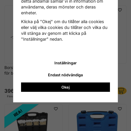
detta ändamål samlar vi in information om
användarna, deras mönster och deras
enheter.
Klicka på "Okej" om du tillåter alla cookies
eller välj vilka cookies du tillåter och vilka du
vill stänga av genom att klicka på
"Inställningar" nedan.
Inställningar
Borstsats 20 delar – rengöring
Injektorsäte- &
för borrmaskin & skruvdragare
Schaktrengöringssats –
Endast nödvändiga
Rengöringsverktyg för
Dieselinjektorer
Okej
396 kr
636 kr
Finns i lager
Finns i lager
REA!