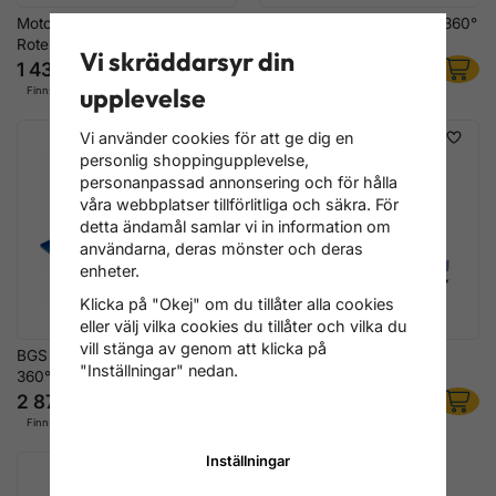
Motorstativ 450 kg – Robust &
BGS Motorstativ 450 kg – 360°
Roterande
roterbart
Vi skräddarsyr din
1 436 kr
2 316 kr
upplevelse
Finns ej i lager
Finns i lager
Vi använder cookies för att ge dig en
personlig shoppingupplevelse,
personanpassad annonsering och för hålla
våra webbplatser tillförlitliga och säkra. För
detta ändamål samlar vi in information om
användarna, deras mönster och deras
enheter.
Klicka på "Okej" om du tillåter alla cookies
eller välj vilka cookies du tillåter och vilka du
vill stänga av genom att klicka på
BGS Motorstativ XL 560 kg –
Motorstativ, 680 kg
"Inställningar" nedan.
360° roterbart
2 876 kr
2 956 kr
Finns i lager
Finns i lager
Inställningar