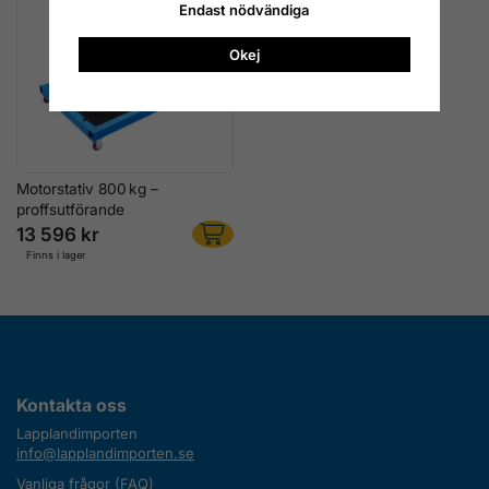
Endast nödvändiga
Okej
Motorstativ 800 kg –
proffsutförande
13 596 kr
Finns i lager
Kontakta oss
Lapplandimporten
info@lapplandimporten.se
Vanliga frågor (FAQ)