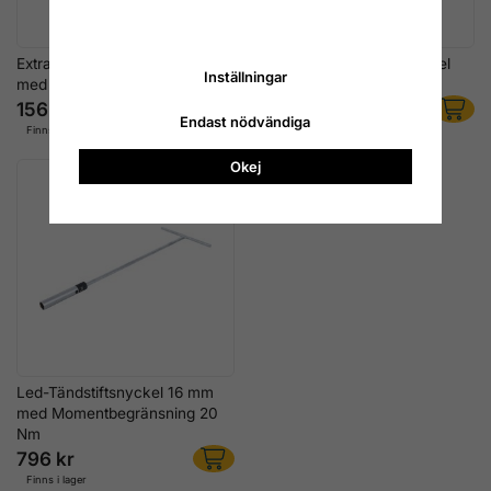
Extra Lång Tändstiftsnyckel
Extra Lång Tändstiftsnyckel
Inställningar
med T-handtag 16 mm
med T-handtag 20,8 mm
156 kr
156 kr
Endast nödvändiga
Finns i lager
Finns i lager
Okej
Led-Tändstiftsnyckel 16 mm
med Momentbegränsning 20
Nm
796 kr
Finns i lager