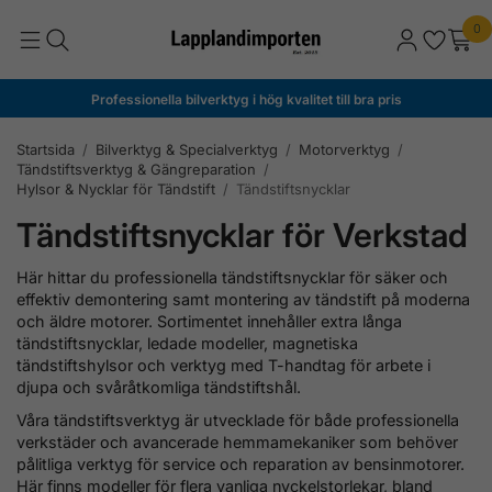
0
Professionella bilverktyg i hög kvalitet till bra pris
Startsida
/
Bilverktyg & Specialverktyg
/
Motorverktyg
/
Tändstiftsverktyg & Gängreparation
/
Hylsor & Nycklar för Tändstift
/
Tändstiftsnycklar
Tändstiftsnycklar för Verkstad
Här hittar du professionella tändstiftsnycklar för säker och
effektiv demontering samt montering av tändstift på moderna
och äldre motorer. Sortimentet innehåller extra långa
tändstiftsnycklar, ledade modeller, magnetiska
tändstiftshylsor och verktyg med T-handtag för arbete i
djupa och svåråtkomliga tändstiftshål.
Våra tändstiftsverktyg är utvecklade för både professionella
verkstäder och avancerade hemmamekaniker som behöver
pålitliga verktyg för service och reparation av bensinmotorer.
Här finns modeller för flera vanliga nyckelstorlekar, bland