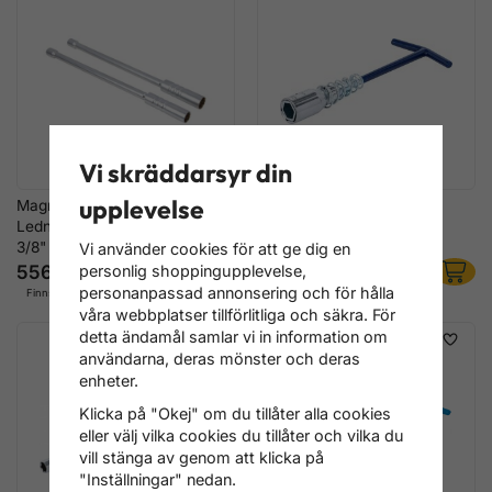
Vi skräddarsyr din
upplevelse
Magnetisk Tändstift
Tändstiftsnyckel med T-
Lednyckelsats 14 & 16 mm
handtag 16/21 mm
3/8"
Vi använder cookies för att ge dig en
556 kr
116 kr
personlig shoppingupplevelse,
personanpassad annonsering och för hålla
Finns i lager
Finns i lager
våra webbplatser tillförlitliga och säkra. För
detta ändamål samlar vi in information om
användarna, deras mönster och deras
enheter.
Klicka på "Okej" om du tillåter alla cookies
eller välj vilka cookies du tillåter och vilka du
vill stänga av genom att klicka på
"Inställningar" nedan.