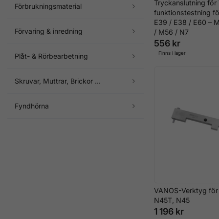
Tryckanslutning fö
Förbrukningsmaterial
funktionstestning 
E39 / E38 / E60 – 
Förvaring & inredning
/ M56 / N7
556 kr
Finns i lager
Plåt- & Rörbearbetning
Skruvar, Muttrar, Brickor ...
Fyndhörna
VANOS-Verktyg fö
N45T, N45
1 196 kr