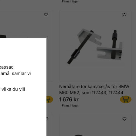
r
Finns i lager
npassad
damål samlar vi
Låsverktyg för BMW
Nerhållare för kamaxellås för BMW
vilka du vill
 118690
M60 M62, som 112443, 112444
r
1 676 kr
r
Finns i lager