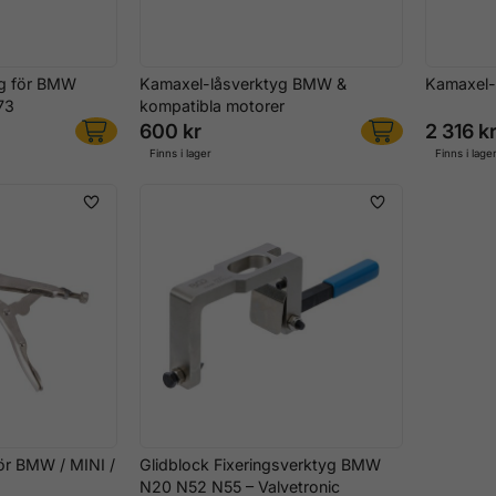
g för BMW
Kamaxel-låsverktyg BMW &
Kamaxel
73
kompatibla motorer
600 kr
2 316 k
Finns i lager
Finns i lage
ör BMW / MINI /
Glidblock Fixeringsverktyg BMW
N20 N52 N55 – Valvetronic