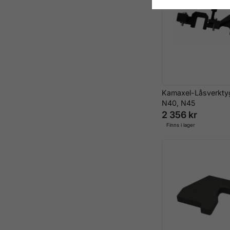
Kamaxel-Låsverkty
N40, N45
2 356 kr
Finns i lager