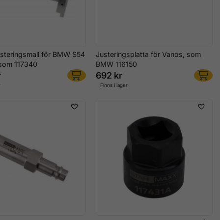
steringsmall för BMW S54
Justeringsplatta för Vanos, som
 som 117340
BMW 116150
r
692 kr
r
Finns i lager