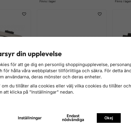
Finns i lager
Finns i lage
rsyr din upplevelse
kies för att ge dig en personlig shoppingupplevelse, persona
för hålla våra webbplatser tillförlitliga och säkra. För detta än
om användarna, deras mönster och deras enheter.
r BMW B36,
Kamaxel-Låsverktyg för BMW
Kamaxel-
om du tillåter alla cookies eller välj vilka cookies du tillåter och 
N43, som 118710
N43, som
 att klicka på "Inställningar" nedan.
2 236 kr
3 676 k
Finns i lager
Finns i lage
Endast
Inställningar
Okej
nödvändiga