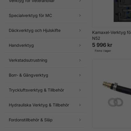
Verktyg för Veteranbilar
Specialverktyg för MC
Däckverktyg och Hjulskifte
Kamaxel-Verktyg f
N52
5 996 kr
Handverktyg
Finns i lager
Verkstadsutrustning
Borr- & Gängverktyg
Tryckluftsverktyg & Tillbehör
Hydrauliska Verktyg & Tillbehör
Fordonstillbehör & Släp