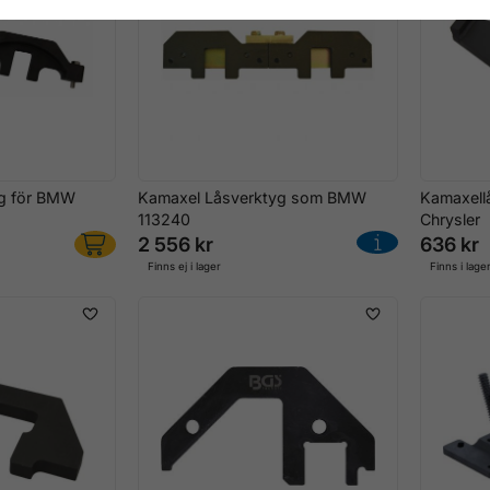
g för BMW
Kamaxel Låsverktyg som BMW
Kamaxell
113240
Chrysler
2 556 kr
636 kr
Finns ej i lager
Finns i lage