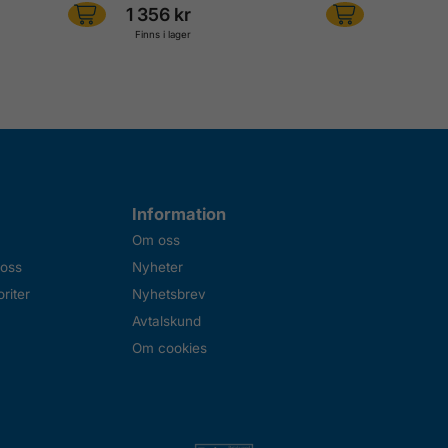
1 356 kr
Finns i lager
Information
Om oss
 oss
Nyheter
riter
Nyhetsbrev
Avtalskund
Om cookies