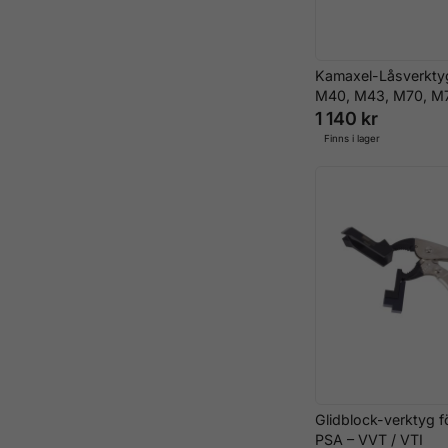
Kamaxel-Låsverkty
M40, M43, M70, M
1 140 kr
Finns i lager
Glidblock-verktyg f
PSA – VVT / VTI