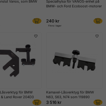
tanslut Vanos, som BMW
Specialhylsa för VANOS-enhet på
BMW- och Ford Ecoboost-motorer
240 kr
r
Finns i lager
Låsverktyg för BMW
Kamaxel-Låsverktyg för BMW
& Land Rover 204D3
N63, S63, N74 som 119890
3 516 kr