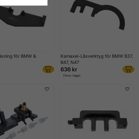
åsning för BMW &
Kamaxel-Låsverktyg för BMW B37,
B47, N47
636 kr
r
Finns i lager