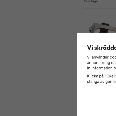
Finns i lager
Vi skrädda
Vi använder coo
annonsering och 
in information 
Kamaxelverktyg fö
Klicka på "Okej" 
B38, B46, B48, B58
stänga av genom
8 316 kr
Finns i lager