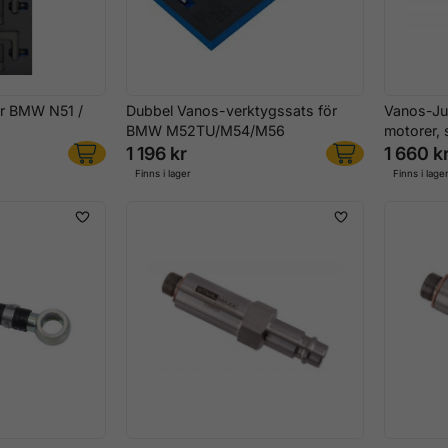
ör BMW N51 /
Dubbel Vanos-verktygssats för
Vanos-Ju
BMW M52TU/M54/M56
motorer,
1 196 kr
1 660 k
Finns i lager
Finns i lage