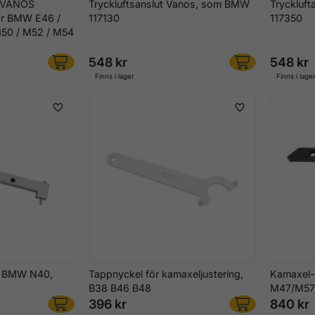
r VANOS
Tryckluftsanslut Vanos, som BMW
Tryckluf
för BMW E46 /
117130
117350
M50 / M52 / M54
548 kr
548 kr
Finns i lager
Finns i lage
r BMW N40,
Tappnyckel för kamaxeljustering,
Kamaxel-
B38 B46 B48
M47/M57 
396 kr
840 kr