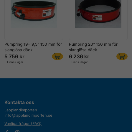
Pumpring 19–19,5" 150 mm för
Pumpring 20" 150 mm för
slanglösa däck
slanglösa däck
5 756 kr
6 236 kr
Finns i lager
Finns i lager
Kontakta oss
Lapplandimporten
info@lapplandimporten.se
Vanliga frågor (FAQ)