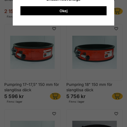
150 mm
2 156 kr
5 596 kr
Okej
3 036 kr
Finns i lager
Finns i lager
Pumpring 17–17,5" 150 mm för
Pumpring 18" 150 mm för
slanglösa däck
slanglösa däck
5 596 kr
5 756 kr
Finns i lager
Finns i lager