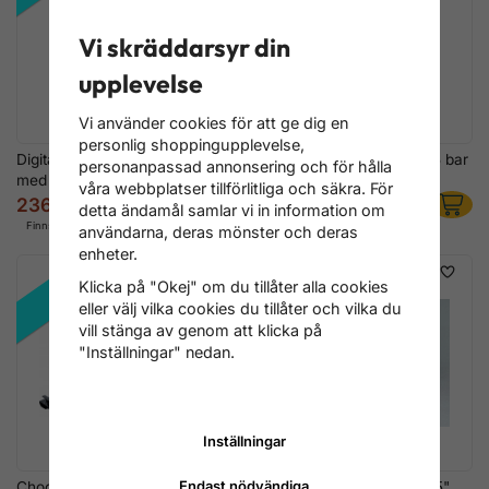
Vi skräddarsyr din
upplevelse
Vi använder cookies för att ge dig en
personlig shoppingupplevelse,
Digital däckpåfyllare 0–8 bar
Däckpåfyllningspistol 0–15 bar
personanpassad annonsering och för hålla
med LCD-display
med manometer
våra webbplatser tillförlitliga och säkra. För
236 kr
228 kr
316 kr
280 kr
detta ändamål samlar vi in information om
Finns i lager
Finns i lager
användarna, deras mönster och deras
enheter.
REA!
Klicka på "Okej" om du tillåter alla cookies
eller välj vilka cookies du tillåter och vilka du
vill stänga av genom att klicka på
"Inställningar" nedan.
Inställningar
Endast nödvändiga
Chockluft 19L – Däckfyllhjälp
Förstärkt Pumpring 16–16,5"