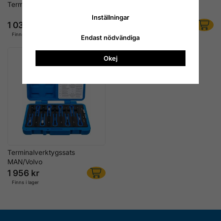
Terminalverktygssats, 23 delar
Terminalverktygssats
VAG/Porsche
Inställningar
1 036 kr
1 596 kr
Finns i lager
Finns i lager
Endast nödvändiga
Okej
Terminalverktygssats
MAN/Volvo
1 956 kr
Finns i lager