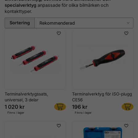
specialverktyg
anpassade för olika bilmärken och
kontakttyper.
Sortering
Terminalverktygssats,
Terminalverktyg för ISO-plugg
universal, 3 delar
CE56
1 020 kr
196 kr
Finns i lager
Finns i lager