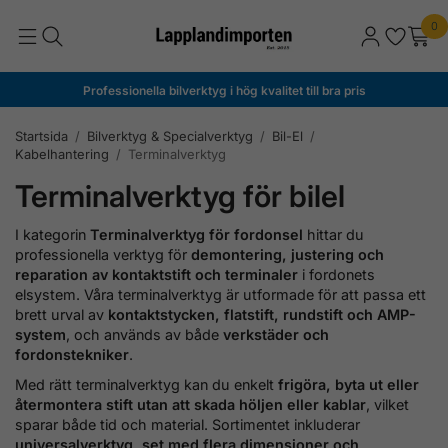
0
Professionella bilverktyg i hög kvalitet till bra pris
Startsida
/
Bilverktyg & Specialverktyg
/
Bil-El
/
Kabelhantering
/
Terminalverktyg
Terminalverktyg för bilel
I kategorin
Terminalverktyg för fordonsel
hittar du
professionella verktyg för
demontering, justering och
reparation av kontaktstift och terminaler
i fordonets
elsystem. Våra terminalverktyg är utformade för att passa ett
brett urval av
kontaktstycken, flatstift, rundstift och AMP-
system
, och används av både
verkstäder och
fordonstekniker
.
Med rätt terminalverktyg kan du enkelt
frigöra, byta ut eller
återmontera stift utan att skada höljen eller kablar
, vilket
sparar både tid och material. Sortimentet inkluderar
universalverktyg, set med flera dimensioner och