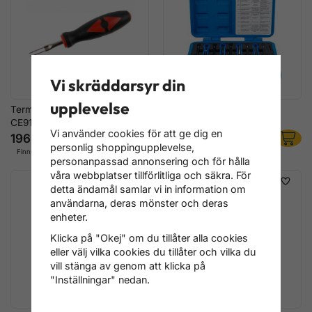
Vi skräddarsyr din
upplevelse
Terminalverktyg för ISO-plugg
Terminalverktygssats,
CE91
universell
Vi använder cookies för att ge dig en
196 kr
1 596 kr
personlig shoppingupplevelse,
Finns i lager
Finns i lager
personanpassad annonsering och för hålla
våra webbplatser tillförlitliga och säkra. För
detta ändamål samlar vi in information om
användarna, deras mönster och deras
enheter.
Klicka på "Okej" om du tillåter alla cookies
eller välj vilka cookies du tillåter och vilka du
vill stänga av genom att klicka på
"Inställningar" nedan.