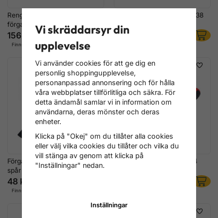
Rengöringskit för
Förgasarskruvmejsel PH2 38
förgasarmunstycken, 16 delar
mm CrV
Vi skräddarsyr din
156 kr
48 kr
upplevelse
Finns i lager
Finns i lager
Vi använder cookies för att ge dig en
personlig shoppingupplevelse,
personanpassad annonsering och för hålla
våra webbplatser tillförlitliga och säkra. För
detta ändamål samlar vi in information om
användarna, deras mönster och deras
enheter.
Klicka på "Okej" om du tillåter alla cookies
eller välj vilka cookies du tillåter och vilka du
vill stänga av genom att klicka på
Förgasarskruvmejsel 6 mm
Förgasarskruvmejselsats 4
"Inställningar" nedan.
spår 38 mm CrV
delar – Kort 40 mm
48 kr
108 kr
Finns i lager
Finns i lager
Inställningar