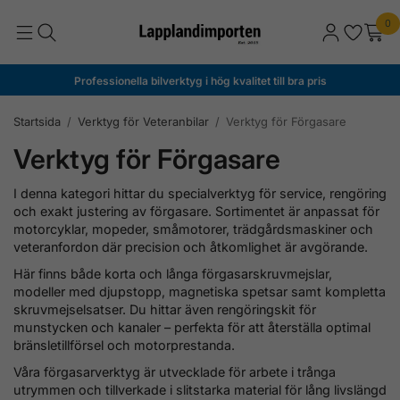
0
Professionella bilverktyg i hög kvalitet till bra pris
Startsida
/
Verktyg för Veteranbilar
/
Verktyg för Förgasare
Verktyg för Förgasare
I denna kategori hittar du specialverktyg för service, rengöring
och exakt justering av förgasare. Sortimentet är anpassat för
motorcyklar, mopeder, småmotorer, trädgårdsmaskiner och
veteranfordon där precision och åtkomlighet är avgörande.
Här finns både korta och långa förgasarskruvmejslar,
modeller med djupstopp, magnetiska spetsar samt kompletta
skruvmejselsatser. Du hittar även rengöringskit för
munstycken och kanaler – perfekta för att återställa optimal
bränsletillförsel och motorprestanda.
Våra förgasarverktyg är utvecklade för arbete i trånga
utrymmen och tillverkade i slitstarka material för lång livslängd