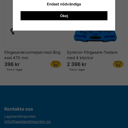
Endast nödvändiga
Okej
Förgasarskruvmejsel med lång
Synkron-Förgasare-Testare
axel 470 mm
med 4 klockor
396 kr
2 396 kr
Finns i lager
Finns i lager
Kontakta oss
Lapplandimporten
info@lapplandimporten.se