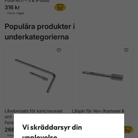
PureTech – 3 & 6-bults
316 kr
Finns i lager
Populära produkter i
underkategorierna
Låsdornsats för kam/vevaxel
Låspin för Vev-/Kamaxel &
och svänghjul, till
Högtryckspump, Ford Fiat
Ford/Peugeot
Volvo PSA
Vi skräddarsyr din
268 kr
156 kr
upplevelse
Finns i lager
Finns i lager