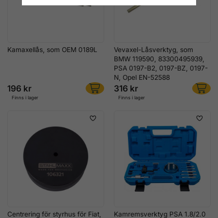
Kamaxellås, som OEM 0189L
Vevaxel-Låsverktyg, som
BMW 119590, 83300495939,
PSA 0197-B2, 0197-BZ, 0197-
N, Opel EN-52588
196 kr
316 kr
Finns i lager
Finns i lager
Centrering för styrhus för Fiat,
Kamremsverktyg PSA 1.8/2.0