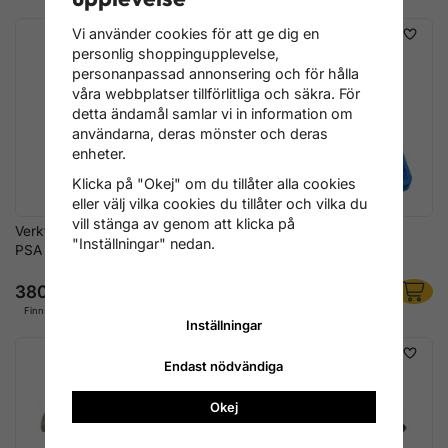
Vi använder cookies för att ge dig en
personlig shoppingupplevelse,
personanpassad annonsering och för hålla
våra webbplatser tillförlitliga och säkra. För
detta ändamål samlar vi in information om
användarna, deras mönster och deras
enheter.
Klicka på "Okej" om du tillåter alla cookies
eller välj vilka cookies du tillåter och vilka du
vill stänga av genom att klicka på
Verktygssats för Ford TDCi,
Motorinställningsverktyg
"Inställningar" nedan.
PSA HDl, Mazda D 1.4, 1.6
Citroën Peugeot Diesel &
Bensin
380 kr
1 436 kr
Finns i lager
Finns i lager
Inställningar
Endast nödvändiga
Okej