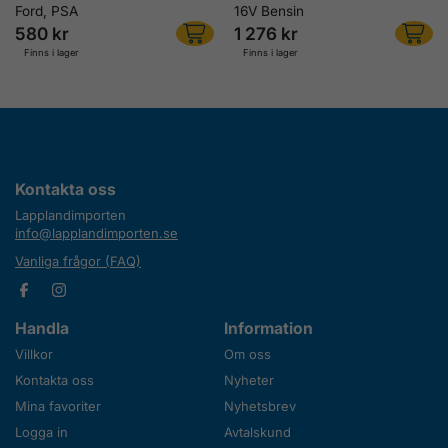
Ford, PSA
16V Bensin
580 kr
1 276 kr
Finns i lager
Finns i lager
Kontakta oss
Lapplandimporten
info@lapplandimporten.se
Vanliga frågor (FAQ)
Handla
Information
Villkor
Om oss
Kontakta oss
Nyheter
Mina favoriter
Nyhetsbrev
Logga in
Avtalskund