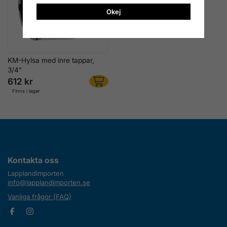
Okej
KM-Hylsa med inre tappar,
3/4"
612 kr
Finns i lager
Kontakta oss
Lapplandimporten
info@lapplandimporten.se
Vanliga frågor (FAQ)