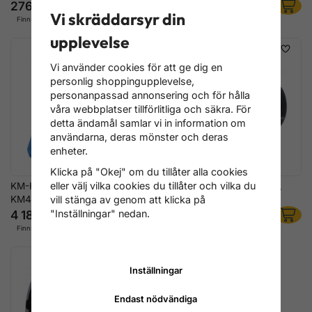
276 kr
420 kr
Vi skräddarsyr din
Finns i lager
Finns i lager
upplevelse
Vi använder cookies för att ge dig en
personlig shoppingupplevelse,
personanpassad annonsering och för hålla
våra webbplatser tillförlitliga och säkra. För
detta ändamål samlar vi in information om
användarna, deras mönster och deras
enheter.
Klicka på "Okej" om du tillåter alla cookies
eller välj vilka cookies du tillåter och vilka du
KM-Hylssats med inre tappar,
KM-Hylsa med inre tappar,
KM4-KM12, 9 delar
1/2"
vill stänga av genom att klicka på
4 180 kr
316 kr
"Inställningar" nedan.
Finns i lager
Finns i lager
Inställningar
Endast nödvändiga