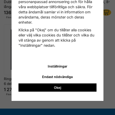
personanpassad annonsering och för hålla
Dubbla Ringnyckel XL, extra
Ringnyckelsats extra långa, 8-
långa
19 mm, 5 delar
våra webbplatser tillförlitliga och säkra. För
136 kr
676 kr
detta ändamål samlar vi in information om
användarna, deras mönster och deras
Finns i lager
Finns i lager
enheter.
Klicka på "Okej" om du tillåter alla cookies
eller välj vilka cookies du tillåter och vilka du
vill stänga av genom att klicka på
"Inställningar" nedan.
Inställningar
Endast nödvändiga
Ringnyckelsats XL, 10-24 mm,
6 delar
Okej
1 276 kr
Finns i lager