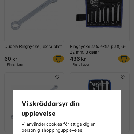
Dubbla Ringnyckel, extra platt
Ringnyckelsats extra platt, 6-
22 mm, 8 delar
60 kr
436 kr
Finns i lager
Finns i lager
Vi skräddarsyr din
upplevelse
Vi använder cookies för att ge dig en
personlig shoppingupplevelse,