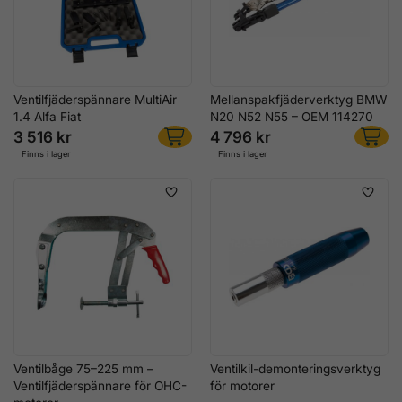
Ventilfjäderspännare MultiAir
Mellanspakfjäderverktyg BMW
1.4 Alfa Fiat
N20 N52 N55 – OEM 114270
3 516 kr
4 796 kr
Finns i lager
Finns i lager
Ventilbåge 75–225 mm –
Ventilkil-demonteringsverktyg
Ventilfjäderspännare för OHC-
för motorer