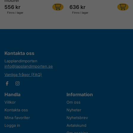
motorer
556 kr
636 kr
Finns i lager
Finns i lager
Kontakta oss
Lapplandimporten
info@lapplandimporten.se
Vanliga frågor (FAQ)
Handla
Information
Villkor
Om oss
Kontakta oss
Nyheter
Mina favoriter
Nyhetsbrev
Logga in
Avtalskund