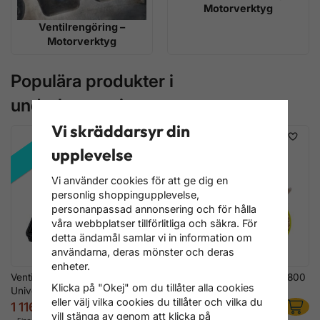
Motorverktyg
Ventilrengöring –
Motorverktyg
Populära produkter i
underkategorierna
Vi skräddarsyr din
REA!
upplevelse
Vi använder cookies för att ge dig en
personlig shoppingupplevelse,
personanpassad annonsering och för hålla
våra webbplatser tillförlitliga och säkra. För
detta ändamål samlar vi in information om
användarna, deras mönster och deras
enheter.
Ventilfjäder-Verktygssats
Valnötsskalsgranulat 450–800
Klicka på "Okej" om du tillåter alla cookies
Universal 21 delar – Tryckluft
μ – 25 kg
eller välj vilka cookies du tillåter och vilka du
1 116 kr
1 756 kr
1 516 kr
vill stänga av genom att klicka på