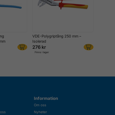
ång
VDE-Polygriptång 250 mm –
 mm
Isolerad
276 kr
Finns i lager
Information
Om oss
 oss
Nyheter