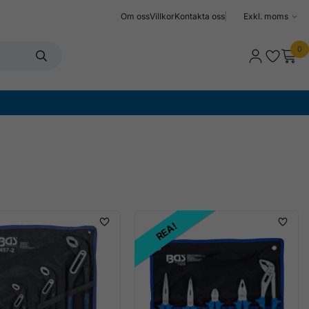
Om oss
Villkor
Kontakta oss
Välj
moms
0
REA!