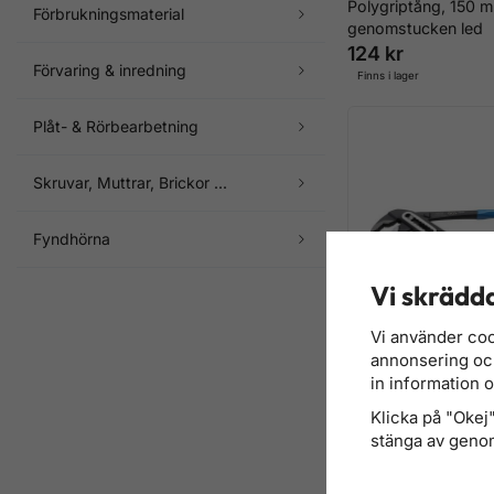
Polygriptång, 150 
Förbrukningsmaterial
genomstucken led
124 kr
Förvaring & inredning
Finns i lager
Plåt- & Rörbearbetning
Skruvar, Muttrar, Brickor ...
Fyndhörna
Vi skrädda
Vi använder coo
annonsering och 
in information 
Polygriptång, 400
genomstucken led
Klicka på "Okej" 
508 kr
stänga av genom
Finns i lager