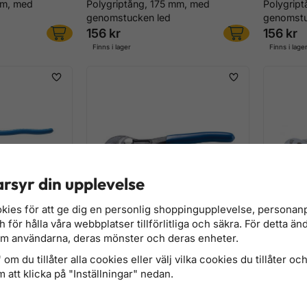
mm, med
Polygriptång, 175 mm, med
Polygrip
genomstucken led
genomstu
156 kr
156 kr
Finns i lager
Finns i lage
rsyr din upplevelse
kies för att ge dig en personlig shoppingupplevelse, persona
för hålla våra webbplatser tillförlitliga och säkra. För detta än
om användarna, deras mönster och deras enheter.
 mm, med
Polygriptång, låsbar, 175 mm
Polygrip
genomstu
om du tillåter alla cookies eller välj vilka cookies du tillåter och 
188 kr
236 kr
 att klicka på "Inställningar" nedan.
Finns i lager
Finns i lage