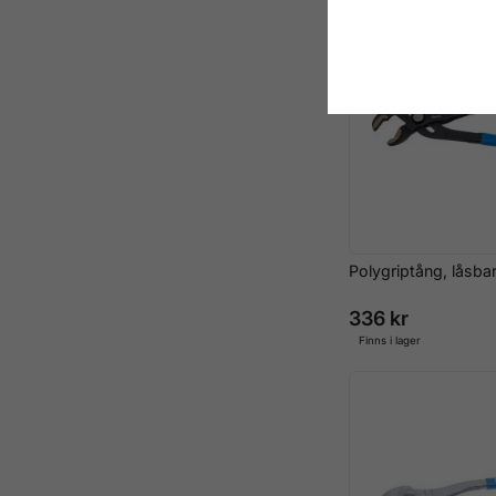
Polygriptång, låsba
336 kr
Finns i lager