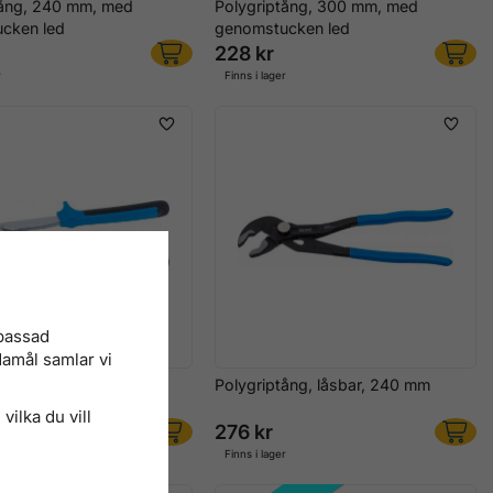
tång, 240 mm, med
Polygriptång, 300 mm, med
cken led
genomstucken led
228 kr
r
Finns i lager
npassad
damål samlar vi
tång, 245 mm, med
Polygriptång, låsbar, 240 mm
cken led
vilka du vill
276 kr
r
Finns i lager