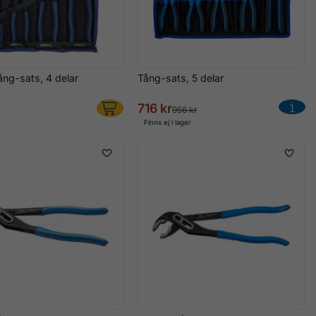
ång-sats, 4 delar
Tång-sats, 5 delar
716 kr
956 kr
r
Finns ej i lager