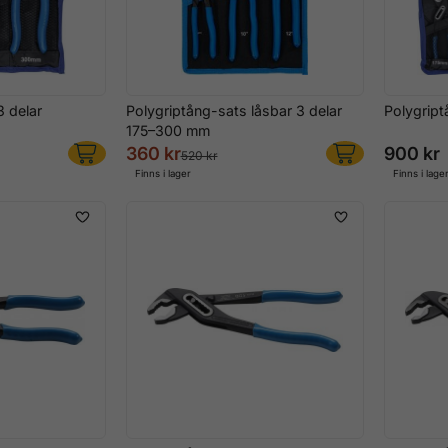
3 delar
Polygriptång-sats låsbar 3 delar
Polygript
175–300 mm
360 kr
900 kr
520 kr
Finns i lager
Finns i lage