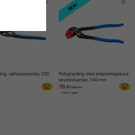
REA!
ång, självjusterande, 250
Polygriptång med adapteringsbara
skyddsbackar, 240 mm
76 kr
140 kr
r
Finns i lager