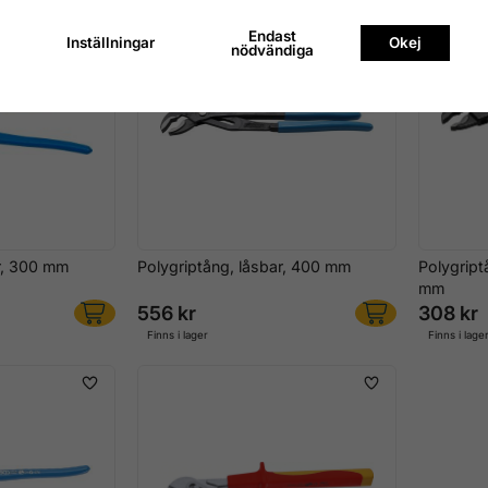
Endast
Inställningar
Okej
nödvändiga
r, 300 mm
Polygriptång, låsbar, 400 mm
Polygript
mm
556 kr
308 kr
Finns i lager
Finns i lage