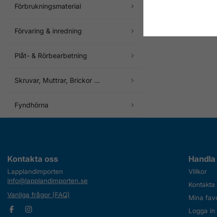
Förbrukningsmaterial
Förvaring & inredning
Plåt- & Rörbearbetning
Skruvar, Muttrar, Brickor ...
Fyndhörna
Kontakta oss
Handla
Lapplandimporten
Villkor
info@lapplandimporten.se
Kontakta
Vanliga frågor (FAQ)
Mina favo
Logga in