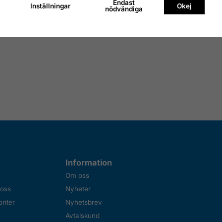
Endast
Inställningar
Okej
nödvändiga
Information
Om oss
 oss
Nyheter
riter
Nyhetsbrev
Avtalskund