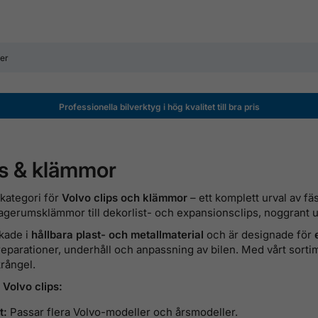
Professionella bilverktyg i hög kvalitet till bra pris
ps & klämmor
 kategori för
Volvo clips och klämmor
– ett komplett urval av fäs
agerumsklämmor till dekorlist- och expansionsclips, noggrant ut
rkade i
hållbara plast- och metallmaterial
och är designade för
reparationer, underhåll och anpassning av bilen. Med vårt sorti
krångel.
Volvo clips:
t:
Passar flera Volvo-modeller och årsmodeller.