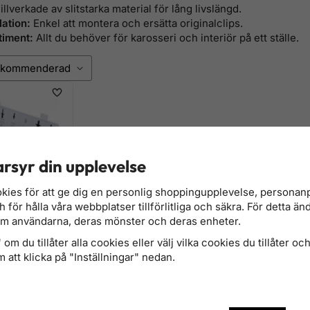
illverkade av slitstarka material för lång livslängd.
lation:
Enkel att montera och ersätta originalclips.
timent:
Allt du behöver för karosseri och interiör på ett ställe.
rsyr din upplevelse
kies för att ge dig en personlig shoppingupplevelse, persona
för hålla våra webbplatser tillförlitliga och säkra. För detta än
om användarna, deras mönster och deras enheter.
om du tillåter alla cookies eller välj vilka cookies du tillåter och 
 350 delar – VW
 att klicka på "Inställningar" nedan.
rcedes