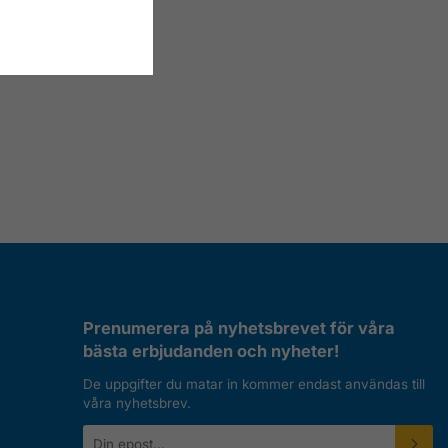
Prenumerera på nyhetsbrevet för våra
bästa erbjudanden och nyheter!
De uppgifter du matar in kommer endast användas till
våra nyhetsbrev.
E-