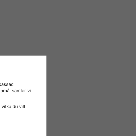
npassad
damål samlar vi
vilka du vill