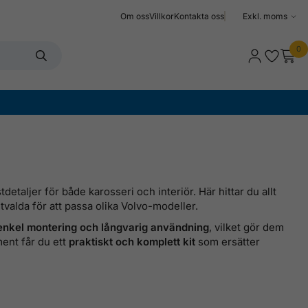
Om oss
Villkor
Kontakta oss
Välj
moms
0
tdetaljer för både karosseri och interiör. Här hittar du allt
valda för att passa olika Volvo-modeller.
enkel montering och långvarig användning
, vilket gör dem
ment får du ett
praktiskt och komplett kit
som ersätter