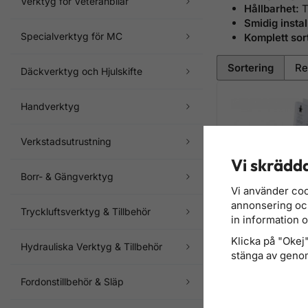
Verktyg för Veteranbilar
Hållbarhet:
T
Smidig instal
Specialverktyg för MC
Komplett sor
Sortering
Däckverktyg och Hjulskifte
Handverktyg
Verkstadsutrustning
Vi skrädda
Borr- & Gängverktyg
Vi använder coo
annonsering och 
Tryckluftsverktyg & Tillbehör
in information 
Klicka på "Okej" 
Hydrauliska Verktyg & Tillbehör
Expanderclips sats
stänga av genom
Audi Volvo Ford Me
Fordonstillbehör & Släp
468 kr
Finns i lager