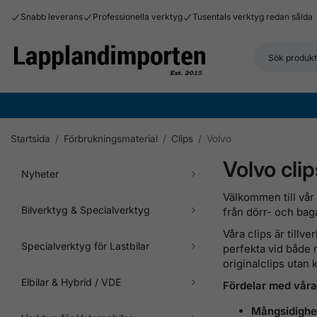
Snabb leverans
Professionella verktyg
Tusentals verktyg redan sålda
Startsida
/
Förbrukningsmaterial
/
Clips
/
Volvo
Volvo cli
Nyheter
Välkommen till vår
Bilverktyg & Specialverktyg
från dörr- och bag
Våra clips är tillve
Specialverktyg för Lastbilar
perfekta vid både 
originalclips utan 
Elbilar & Hybrid / VDE
Fördelar med våra 
Mångsidighe