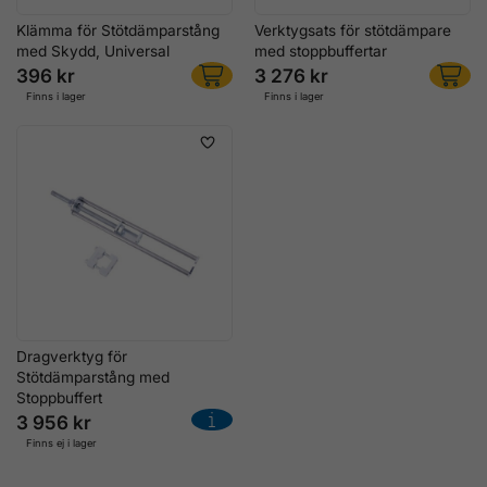
Klämma för Stötdämparstång
Verktygsats för stötdämpare
med Skydd, Universal
med stoppbuffertar
396 kr
3 276 kr
Finns i lager
Finns i lager
Dragverktyg för
Stötdämparstång med
Stoppbuffert
3 956 kr
Finns ej i lager