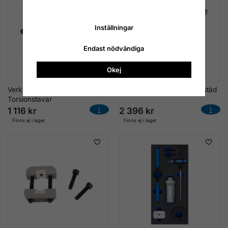
Inställningar
Endast nödvändiga
Okej
Verktygssats för VW T4
Fjäderbensfäste för skruvstäd
Torsionstavar
1 116 kr
2 396 kr
Finns ej i lager
Finns ej i lager