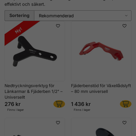
effektivt och säkert.
Sortering
Ny!
Nedtryckningsverktyg för
Fjäderbenstöd för Växellådslyft
Länkarmar & Fjäderben 1/2" –
– 80 mm universell
Universellt
276 kr
1 436 kr
Finns i lager
Finns i lager