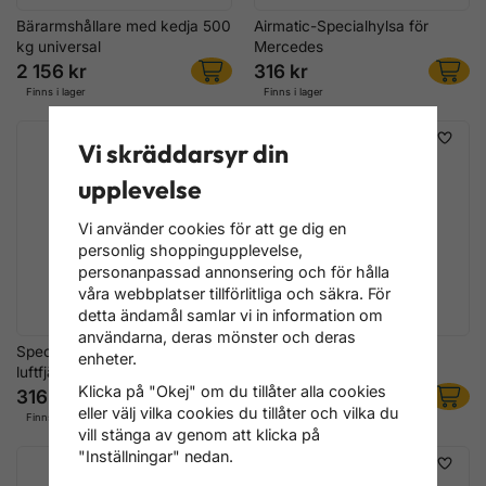
Bärarmshållare med kedja 500
Airmatic-Specialhylsa för
kg universal
Mercedes
2 156 kr
316 kr
Finns i lager
Finns i lager
Vi skräddarsyr din
upplevelse
Vi använder cookies för att ge dig en
personlig shoppingupplevelse,
personanpassad annonsering och för hålla
våra webbplatser tillförlitliga och säkra. För
detta ändamål samlar vi in information om
användarna, deras mönster och deras
Specialhylsa för VAG
Gängsnitt för VW T4
enheter.
luftfjäderdämpare
Torsionstavar
Klicka på "Okej" om du tillåter alla cookies
316 kr
180 kr
eller välj vilka cookies du tillåter och vilka du
Finns i lager
Finns i lager
vill stänga av genom att klicka på
"Inställningar" nedan.