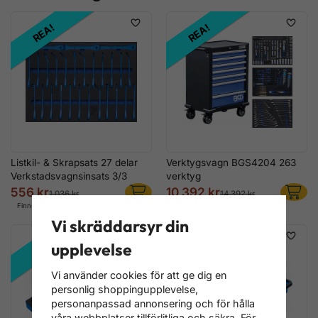
REA!
REA!
Listkil- & Skrapsats 27 delar
Verktygsvagn BGS4204 263
Verkstadsvagnsinsats 3/3
verktyg
556 kr
10 392 kr
1 036 kr
14 392 kr
Finns i lager
Finns i lager
Vi skräddarsyr din
REA!
REA!
upplevelse
Vi använder cookies för att ge dig en
personlig shoppingupplevelse,
personanpassad annonsering och för hålla
våra webbplatser tillförlitliga och säkra. För