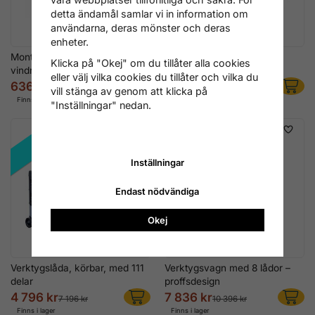
detta ändamål samlar vi in information om
användarna, deras mönster och deras
enheter.
Monteringsverktyg för
Vikbart Magnetskål-Set, 3
Klicka på "Okej" om du tillåter alla cookies
vindrutor, 5 delar
delar
eller välj vilka cookies du tillåter och vilka du
636 kr
280 kr
1 276 kr
360 kr
vill stänga av genom att klicka på
Finns i lager
Finns i lager
"Inställningar" nedan.
REA!
REA!
Inställningar
Endast nödvändiga
Okej
Verktygslåda, körbar, med 111
Verktygsvagn med 8 lådor –
delar
proffsdesign
4 796 kr
7 836 kr
7 196 kr
10 396 kr
Finns i lager
Finns i lager