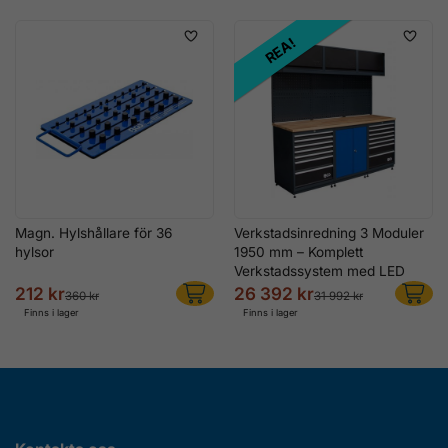
REA!
Magn. Hylshållare för 36
Verkstadsinredning 3 Moduler
hylsor
1950 mm – Komplett
Verkstadssystem med LED
212 kr
26 392 kr
360 kr
31 992 kr
Finns i lager
Finns i lager