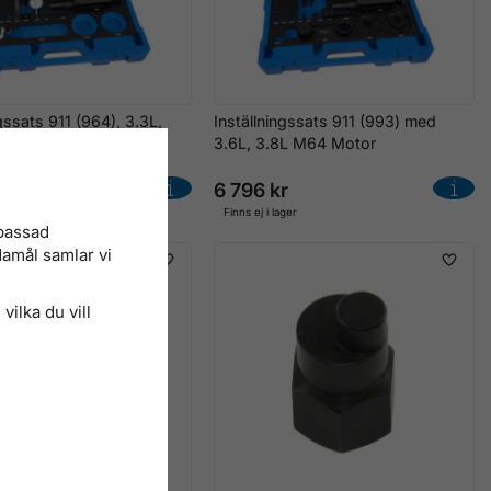
ngssats 911 (964), 3.3L,
Inställningssats 911 (993) med
d M30, M64
3.6L, 3.8L M64 Motor
r
6 796 kr
ger
Finns ej i lager
npassad
damål samlar vi
vilka du vill