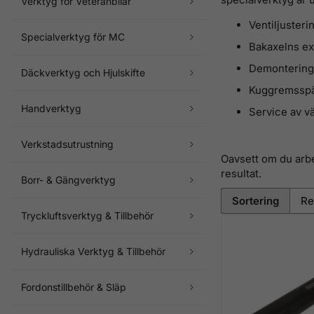
Verktyg för Veteranbilar
Ventiljusteri
Specialverktyg för MC
Bakaxelns ex
Demontering 
Däckverktyg och Hjulskifte
Kuggremsspä
Handverktyg
Service av v
Verkstadsutrustning
Oavsett om du arbe
resultat.
Borr- & Gängverktyg
Sortering
Tryckluftsverktyg & Tillbehör
Hydrauliska Verktyg & Tillbehör
Fordonstillbehör & Släp