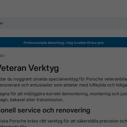
Professionella bilverktyg i hög kvalitet till bra pris
lar
Veteran Verktyg
ittar du noggrant utvalda specialverktyg för Porsche veteranbila
enoverare och entusiaster som arbetar med luftkylda och tidig
agna för att möjliggöra korrekt demontering, montering och juste
agn, bakaxel eller transmission.
ionell service och renovering
siska Porsche krävs rätt verktyg för att säkerställa precision o
utformade för: