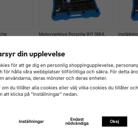
sche
Motorverktyg Porsche 911 (964,
Inställni
993), 3.3L, 3.6L, 3.8L med M30,
3.6L me
M64 motor
rsyr din upplevelse
8 716 kr
5 756 k
Finns ej i lager
Finns ej i la
kies för att ge dig en personlig shoppingupplevelse, persona
för hålla våra webbplatser tillförlitliga och säkra. För detta än
om användarna, deras mönster och deras enheter.
om du tillåter alla cookies eller välj vilka cookies du tillåter och 
 att klicka på "Inställningar" nedan.
Endast
Inställningar
Okej
nödvändiga