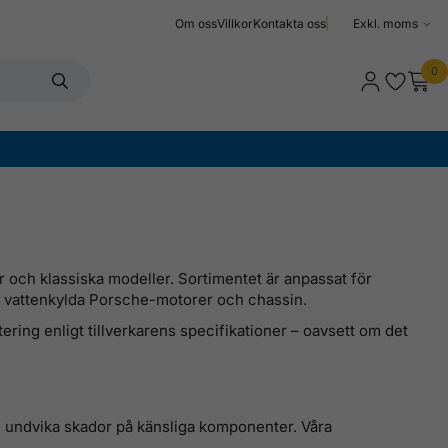
Om oss
Villkor
Kontakta oss
Välj
moms
0
r och klassiska modeller. Sortimentet är anpassat för
a vattenkylda Porsche-motorer och chassin.
ring enligt tillverkarens specifikationer – oavsett om det
ch undvika skador på känsliga komponenter. Våra