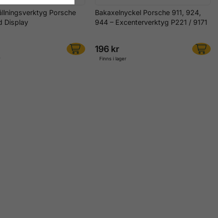
tällningsverktyg Porsche
Bakaxelnyckel Porsche 911, 924,
 Display
944 – Excenterverktyg P221 / 9171
196 kr
r
Finns i lager