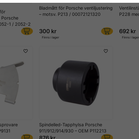
Bladmått för Porsche ventiljustering
Ventilins
för
– motsv. P213 / 00072121320
P228 med
 Porsche
052-1 / 2052-2
300 kr
692 kr
Finns i lager
Finns i lage
sprovare
Spindelled-Tapphylsa Porsche
P9131
911/912/914/930 – OEM P112213
876 kr