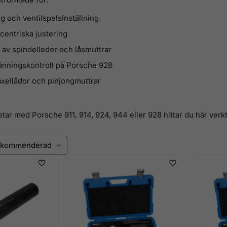
ng och ventilspelsinställning
centriska justering
av spindelleder och låsmuttrar
nningskontroll på Porsche 928
äxellådor och pinjongmuttrar
tar med Porsche 911, 914, 924, 944 eller 928 hittar du här verk