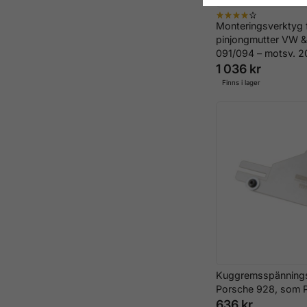
Monteringsverktyg 
pinjongmutter VW &
091/094 – motsv. 2
1 036 kr
Finns i lager
Kuggremsspänning
Porsche 928, som 
636 kr