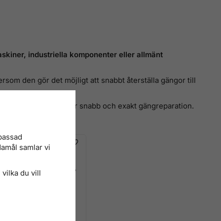
skiner, industriella komponenter eller allmänt
tersom den gör det möjligt att snabbt återställa gängor till
h hitta rätt verktyg för snabb och exakt gängreparation.
npassad
damål samlar vi
vilka du vill