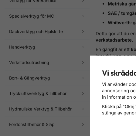
Verktyg för Veteranbilar
Metriska gä
SAE / tumgä
Specialverktyg för MC
Whitworth-g
Däckverktyg och Hjulskifte
Detta gör att du e
verkstadsarbete
.
Handverktyg
En gängfil är ett
ko
korrekt form och f
Verkstadsutrustning
Utforska vårt sort
Vi skrädda
Sortering
Borr- & Gängverktyg
Vi använder coo
annonsering och 
Tryckluftsverktyg & Tillbehör
in information 
Klicka på "Okej" 
Hydrauliska Verktyg & Tillbehör
stänga av genom
Fordonstillbehör & Släp