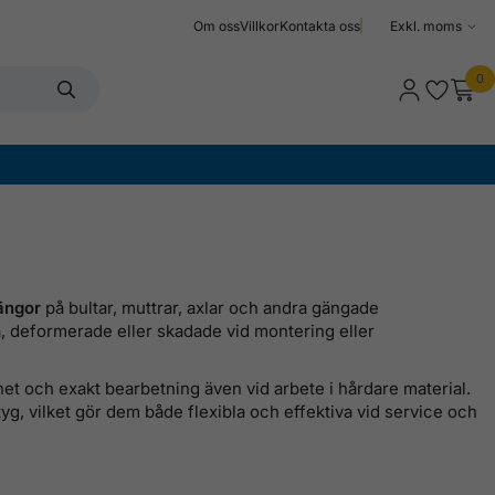
Om oss
Villkor
Kontakta oss
Välj
moms
0
gängor
på bultar, muttrar, axlar och andra gängade
na, deformerade eller skadade vid montering eller
rhet och exakt bearbetning även vid arbete i hårdare material.
yg, vilket gör dem både flexibla och effektiva vid service och