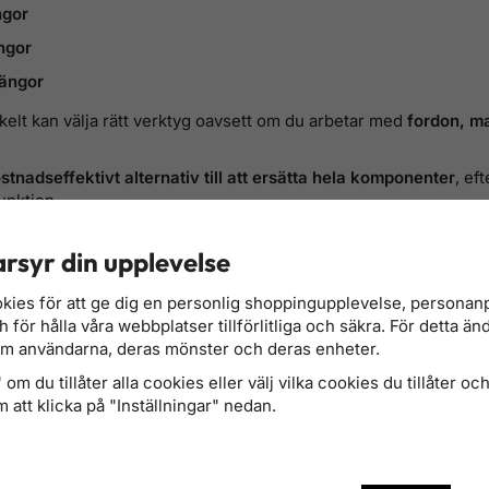
ngor
ngor
ängor
nkelt kan välja rätt verktyg oavsett om du arbetar med
fordon, ma
stnadseffektivt alternativ till att ersätta hela komponenter
, ef
unktion.
iment av
gängfilar för professionellt bruk och hobbyverkstad
oc
rsyr din upplevelse
kies för att ge dig en personlig shoppingupplevelse, persona
för hålla våra webbplatser tillförlitliga och säkra. För detta än
om användarna, deras mönster och deras enheter.
om du tillåter alla cookies eller välj vilka cookies du tillåter och 
 att klicka på "Inställningar" nedan.