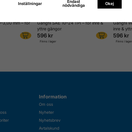
Endast
Inställningar
Okej
nödvändiga
0–3,00 mm – för
Gängfil SAE 10–24 TPI – för inre &
Gängfil W
yttre gängor
inre & yt
596 kr
596 kr
Finns i lager
Finns i lage
Information
Om oss
 oss
Nyheter
riter
Nyhetsbrev
Avtalskund