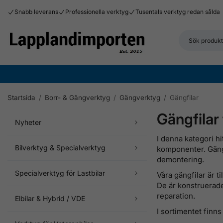
Snabb leverans
Professionella verktyg
Tusentals verktyg redan sålda
Startsida
/
Borr- & Gängverktyg
/
Gängverktyg
/
Gängfilar
Gängfilar 
Nyheter
I denna kategori hi
Bilverktyg & Specialverktyg
komponenter. Gängfi
demontering.
Specialverktyg för Lastbilar
Våra gängfilar är t
De är konstruerade 
reparation.
Elbilar & Hybrid / VDE
I sortimentet finns