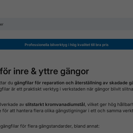
Professionella bilverktyg i hög kvalitet till bra pris
för inre & yttre gängor
ttar du
gängfilar för reparation och återställning av skadade 
lar är ett praktiskt verktyg i verkstaden när gängor blivit slit
illverkade av
slitstarkt kromvanadiumstål
, vilket ger hög hållba
för att hantera flera olika gängstigningar i ett och samma verkt
 gängfilar för flera gängstandarder, bland annat: