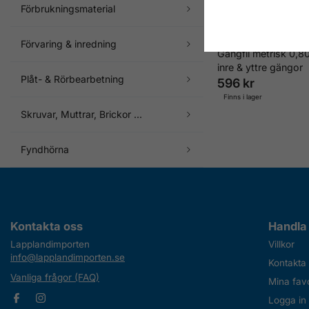
Förbrukningsmaterial
Förvaring & inredning
Gängfil metrisk 0,8
inre & yttre gängor
Plåt- & Rörbearbetning
596 kr
Finns i lager
Skruvar, Muttrar, Brickor ...
Fyndhörna
Kontakta oss
Handla
Lapplandimporten
Villkor
info@lapplandimporten.se
Kontakta
Vanliga frågor (FAQ)
Mina favo
Logga in