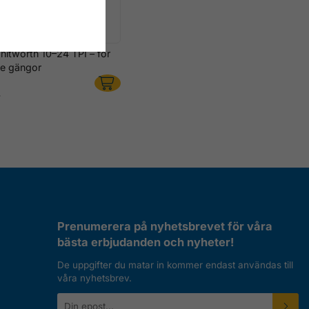
hitworth 10–24 TPI – för
tre gängor
r
Prenumerera på nyhetsbrevet för våra
bästa erbjudanden och nyheter!
De uppgifter du matar in kommer endast användas till
våra nyhetsbrev.
E-