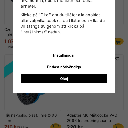
användarna, deras mönster och deras
enheter.
Klicka på "Okej" om du tillåter alla cookies
eller välj vilka cookies du tillåter och vilka du
vill stänga av genom att klicka på
Ozongenerator 5000 mg/h
Hjulnav-Slip-Sats, 14 delar
"Inställningar" nedan.
Luktborttagare
1 676 kr
360 kr
2 396 kr
556 kr
Finns i lager
Finns i lager
Inställningar
REA!
Endast nödvändiga
Okej
Hjulnavsslip, plast, Inre Ø 90
Adapter M8 Mätklocka VAG
mm
2066 Insprutningspump
716 kr
220 kr
876 kr