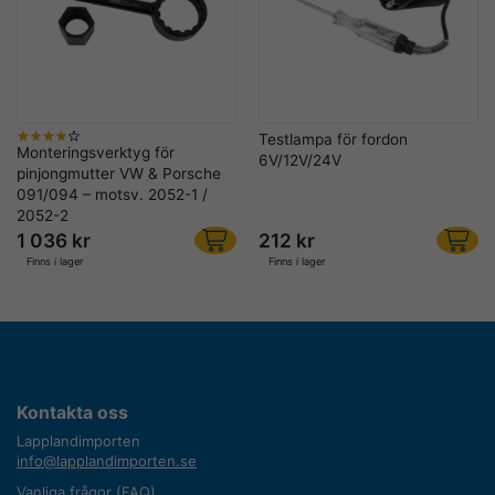
Testlampa för fordon
Monteringsverktyg för
6V/12V/24V
pinjongmutter VW & Porsche
091/094 – motsv. 2052-1 /
2052-2
1 036 kr
212 kr
Finns i lager
Finns i lager
Kontakta oss
Lapplandimporten
info@lapplandimporten.se
Vanliga frågor (FAQ)