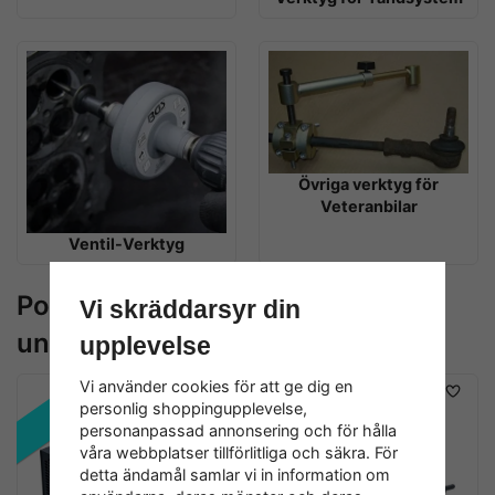
Övriga verktyg för
Veteranbilar
Ventil-Verktyg
Populära produkter i
Vi skräddarsyr din
underkategorierna
upplevelse
Vi använder cookies för att ge dig en
REA!
REA!
personlig shoppingupplevelse,
personanpassad annonsering och för hålla
våra webbplatser tillförlitliga och säkra. För
detta ändamål samlar vi in information om