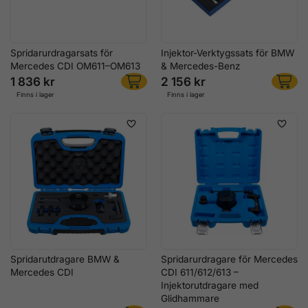
Spridarurdragarsats för
Injektor-Verktygssats för BMW
Mercedes CDI OM611–OM613
& Mercedes-Benz
1 836 kr
2 156 kr
Finns i lager
Finns i lager
Spridarutdragare BMW &
Spridarurdragare för Mercedes
Mercedes CDI
CDI 611/612/613 –
Injektorutdragare med
Glidhammare