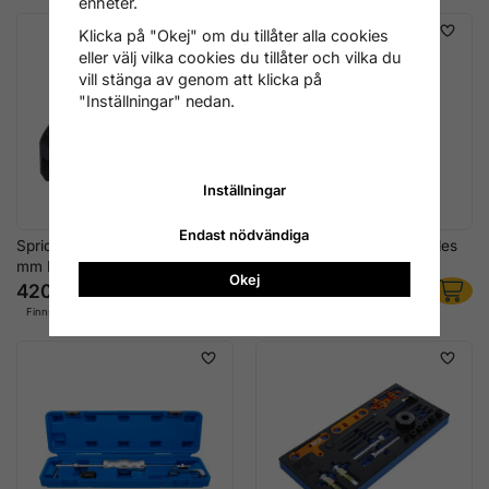
enheter.
Klicka på "Okej" om du tillåter alla cookies
eller välj vilka cookies du tillåter och vilka du
vill stänga av genom att klicka på
"Inställningar" nedan.
Inställningar
Endast nödvändiga
Spridardemonteringsgaffel 12
Injektor Urdragare Mercedes
mm Mercedes CDI
OM651 OM646
Okej
420 kr
716 kr
Finns i lager
Finns i lager