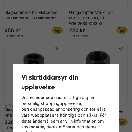
Slaghammare för Mercedes
Gängadapter M16x1,5 till
Förkammare Dieselmotorer
M22x1 / M22x1,5 (OE
W602589003302)
956 kr
220 kr
Finns i lager
Finns i lager
Vi skräddarsyr din
upplevelse
Vi använder cookies för att ge dig en
personlig shoppingupplevelse,
Slaghammare Adapter
personanpassad annonsering och för hålla
Slaghammare Adapter
M18x1,5 till M27x1,0 Injektor
våra webbplatser tillförlitliga och säkra. För
M18x1,5 till M14x1,5 Injektor
detta ändamål samlar vi in information om
236 kr
340 kr
användarna, deras mönster och deras
Finns i lager
Finns i lager