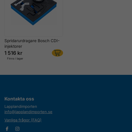
Spridarurdragare Bosch CDI-
injektorer
1 516 kr
Finns i lager
Kontakta oss
Lapplandimporten
info@lapplandimporten.se
Vanliga frågor (FAQ)