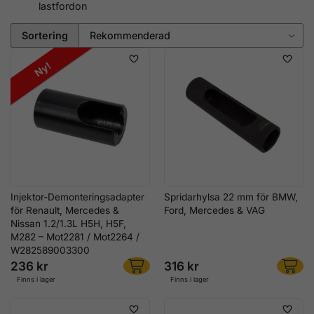
lastfordon
Sortering
Ny!
Injektor-Demonteringsadapter
Spridarhylsa 22 mm för BMW,
för Renault, Mercedes &
Ford, Mercedes & VAG
Nissan 1.2/1.3L H5H, H5F,
M282 – Mot2281 / Mot2264 /
W282589003300
236 kr
316 kr
Finns i lager
Finns i lager