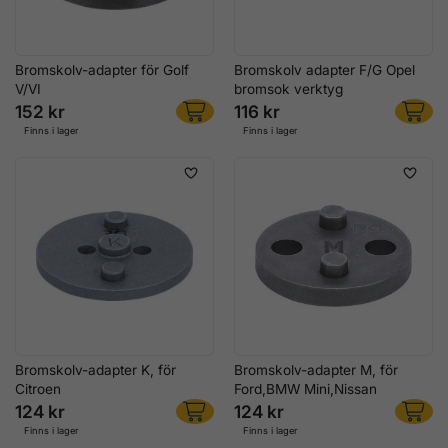
Bromskolv-adapter för Golf
Bromskolv adapter F/G Opel
V/VI
bromsok verktyg
152 kr
116 kr
Finns i lager
Finns i lager
Bromskolv-adapter K, för
Bromskolv-adapter M, för
Citroen
Ford,BMW Mini,Nissan
124 kr
124 kr
Finns i lager
Finns i lager