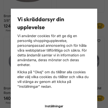
Bromskolv-adapter 5, 10mm-
Bromskolv-adapter 6, för
Vi skräddarsyr din
3/8"
VW,Nissan,Jaguar
124 kr
124 kr
upplevelse
Finns i lager
Finns i lager
Vi använder cookies för att ge dig en
personlig shoppingupplevelse,
personanpassad annonsering och för hålla
våra webbplatser tillförlitliga och säkra. För
detta ändamål samlar vi in information om
användarna, deras mönster och deras
enheter.
Klicka på "Okej" om du tillåter alla cookies
eller välj vilka cookies du tillåter och vilka du
vill stänga av genom att klicka på
"Inställningar" nedan.
Bromskolv-adapter 7, för Alfa
Bromskolv-adapter 9, för GM
Romeo,Audi,Citroen
140 kr
132 kr
Finns i lager
Finns i lager
Inställningar