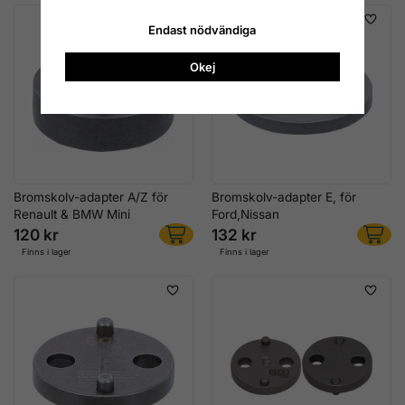
Endast nödvändiga
Okej
Bromskolv-adapter A/Z för
Bromskolv-adapter E, för
Renault & BMW Mini
Ford,Nissan
120 kr
132 kr
Finns i lager
Finns i lager