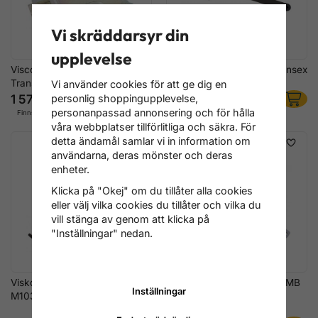
Vi skräddarsyr din
upplevelse
Viscolyftare-Verktyg för Ford
Visco-Nyckel, 8 & 10 mm insex
Transit 2.2L 2.4L 3.2L
för MB
Vi använder cookies för att ge dig en
1 572 kr
636 kr
personlig shoppingupplevelse,
personanpassad annonsering och för hålla
Finns i lager
Finns i lager
våra webbplatser tillförlitliga och säkra. För
detta ändamål samlar vi in information om
användarna, deras mönster och deras
enheter.
Klicka på "Okej" om du tillåter alla cookies
eller välj vilka cookies du tillåter och vilka du
vill stänga av genom att klicka på
"Inställningar" nedan.
Visko-Låsverktyg för MB
Visco-Nyckel, 36 mm, för MB
Inställningar
M103, M104
M111, M112, M113, M272,
OM604, OM642, OM699