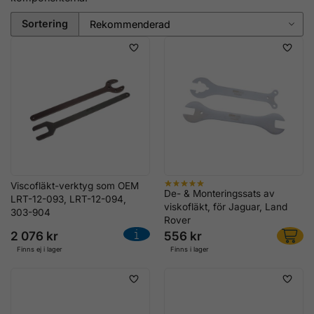
Sortering
Viscofläkt-verktyg som OEM
De- & Monteringssats av
LRT-12-093, LRT-12-094,
viskofläkt, för Jaguar, Land
303-904
Rover
2 076 kr
556 kr
Finns ej i lager
Finns i lager