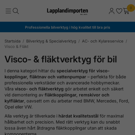
0
Professionella bilverktyg i hög kvalitet till bra pris
Startsida
/
Bilverktyg & Specialverktyg
/
AC- och Kylareservice
/
Visco & Fläkt
Visco- & fläktverktyg för bil
I denna kategori hittar du
specialverktyg för visco-
kopplingar, fläktnav och vattenpumpar
– perfekta för både
professionella verkstäder och avancerade hobbymeckar.
Våra
visco- och fläktverktyg
gör arbetet enkelt och säkert
vid demontering av
fläktkopplingar, remskivor och
kylfläktar
, oavsett om du arbetar med BMW, Mercedes, Ford,
Opel eller VW.
Alla verktyg är tillverkade i
härdat kvalitetsstål
för maximal
hållbarhet och precision. Med rätt verktyg kan du snabbt
lossa även hårt åtdragna fläktkopplingar utan att skada
komponenterna.