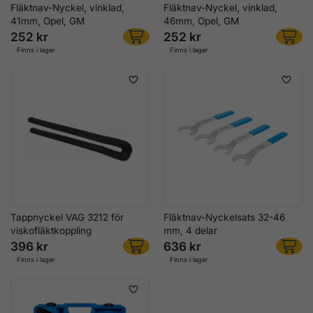
Fläktnav-Nyckel, vinklad,
Fläktnav-Nyckel, vinklad,
41mm, Opel, GM
46mm, Opel, GM
252 kr
252 kr
Finns i lager
Finns i lager
Tappnyckel VAG 3212 för
Fläktnav-Nyckelsats 32-46
viskofläktkoppling
mm, 4 delar
396 kr
636 kr
Finns i lager
Finns i lager