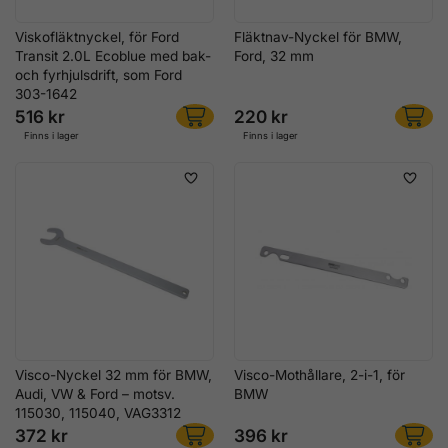
Viskofläktnyckel, för Ford
Fläktnav-Nyckel för BMW,
Transit 2.0L Ecoblue med bak-
Ford, 32 mm
och fyrhjulsdrift, som Ford
303-1642
516 kr
220 kr
Finns i lager
Finns i lager
Visco-Nyckel 32 mm för BMW,
Visco-Mothållare, 2-i-1, för
Audi, VW & Ford – motsv.
BMW
115030, 115040, VAG3312
372 kr
396 kr