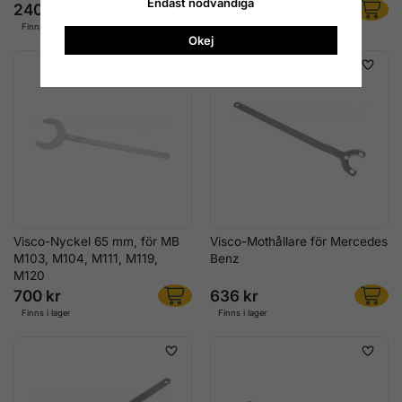
Endast nödvändiga
240 kr
436 kr
Finns i lager
Finns i lager
Okej
Visco-Nyckel 65 mm, för MB
Visco-Mothållare för Mercedes
M103, M104, M111, M119,
Benz
M120
700 kr
636 kr
Finns i lager
Finns i lager