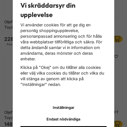
Vi skräddarsyr din
upplevelse
Oljefilterhylsa 65 mm 14 PT –
Oljefilternyckel, 71 mm,
Vi använder cookies för att ge dig en
Toyota 1.8/2.0L
Toyota, Lexus, Daihatsu,
personlig shoppingupplevelse,
Subaru
personanpassad annonsering och för hålla
228 kr
196 kr
våra webbplatser tillförlitliga och säkra. För
Finns i lager
Finns i lager
detta ändamål samlar vi in information om
användarna, deras mönster och deras
enheter.
Klicka på "Okej" om du tillåter alla cookies
eller välj vilka cookies du tillåter och vilka du
vill stänga av genom att klicka på
"Inställningar" nedan.
Inställningar
Oljefilterhylsa 73 mm 14 PT –
Oljefilterhylsa 76 mm – 15 PT
Toyota/Lexus
för Ford, Nissan, Toyota
Endast nödvändiga
148 kr
148 kr