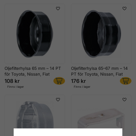
Oljefilterhylsa 65 mm – 14 PT
Oljefilterhylsa 65–67 mm – 14
för Toyota, Nissan, Fiat
PT för Toyota, Nissan, Fiat
108 kr
176 kr
Finns i lager
Finns i lager