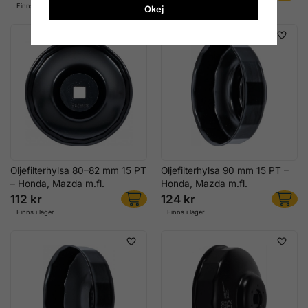
Finns i lager
Finns i lager
Okej
Oljefilterhylsa 80–82 mm 15 PT
Oljefilterhylsa 90 mm 15 PT –
– Honda, Mazda m.fl.
Honda, Mazda m.fl.
112 kr
124 kr
Finns i lager
Finns i lager